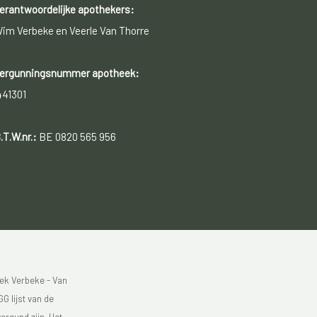
erantwoordelijke apothekers:
im Verbeke en Veerle Van Thorre
ergunningsnummer apotheek:
441301
.T.W.nr.:
BE 0820 565 956
ek Verbeke - Van
G lijst van de
ergund zijn. Het