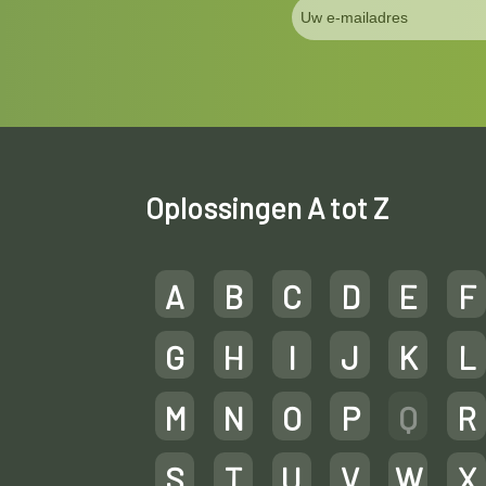
Oplossingen A tot Z
A
B
C
D
E
F
G
H
I
J
K
L
M
N
O
P
Q
R
S
T
U
V
W
X