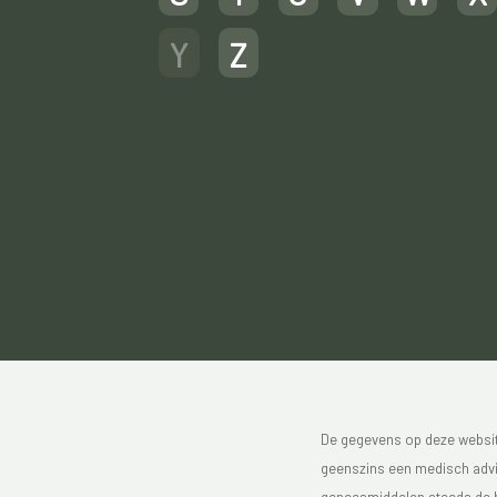
Y
Z
De gegevens op deze website
geenszins een medisch advie
geneesmiddelen steeds de bijs