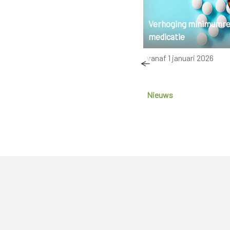
Spierletsel
Verhoging minimumr
medicatie
Wat moet je doen als je een
vanaf 1 januari 2026
spierletsel hebt opgelopen?
Nieuws
15-7-2021
Nieuws