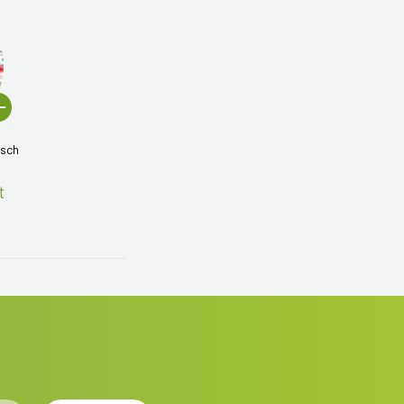
isch
t