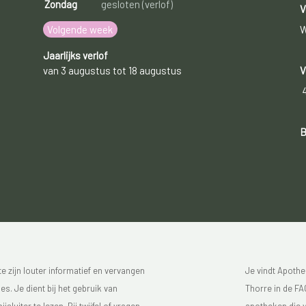
Zondag
gesloten (verlof)
V
Volgende week
W
Jaarlijks verlof
van 3 augustus tot 18 augustus
V
B
 zijn louter informatief en vervangen
Je vindt Apothe
s. Je dient bij het gebruik van
Thorre in de FAG
luiter te lezen. Bij twijfel of vragen,
apotheken die v