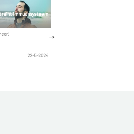
 traint immuunsysteem
Veilig de zomer door
meer!
Wat kan je doen om extra
gezondheidsrisico's te vermijden
bij hoge temperaturen...
22-5-2024
Nieuws
11-6-2023