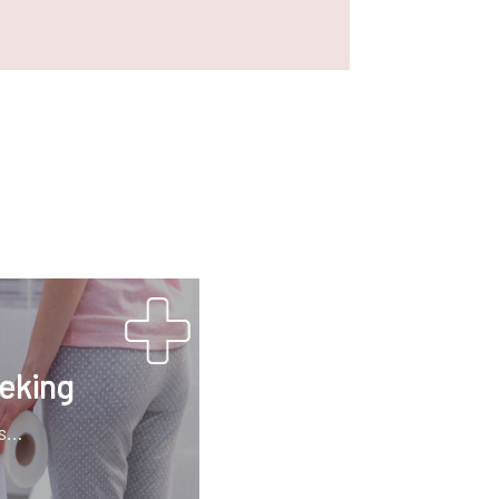
eking
...