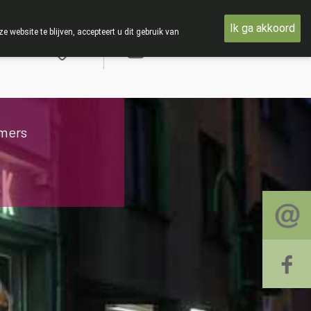
g 19 AUGUSTUS
Ik ga akkoord
ebsite te blijven, accepteert u dit gebruik van
Aanmelden
mers