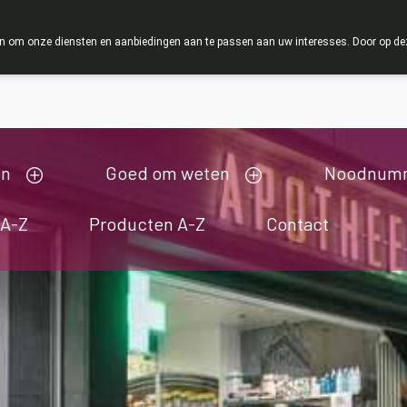
ZOMERVAKANTIE : Van maandag 3 AUGUSTUS tot en met woensda
 om onze diensten en aanbiedingen aan te passen aan uw interesses. Door op deze w
ij zijn gesloten van 3/08/2026 tot 19/08/2026
en
Goed om weten
Noodnum
 A-Z
Producten A-Z
Contact