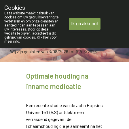
 Van maandag 3 AUGUSTUS tot en met woensdag 19 AUGUSTUS
Cookies
Apotheek Verbeke - Van Thorre
Deze website maakt gebruik van
09 228 32 36
cookies om uw gebruikservaring te
verbeteren en om onze diensten en
Ik ga akkoord
aanbiedingen aan te passen aan
uw interesses. Door op deze
website te blijven, accepteert u dit
gebruik van cookies.
Klik hier voor
meer info
.
Wij zijn gesloten van 3/08/2026 tot 19/08/2026
Optimale houding na
inname medicatie
Een recente studie van de John Hopkins
Universiteit (V.S) ontdekte een
verrassend gegeven: de
lichaamshouding die je aanneemt na het