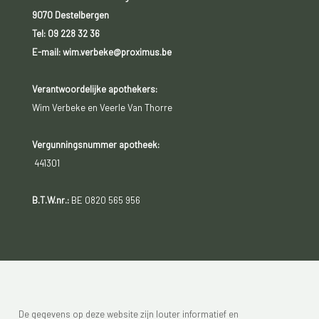
9070 Destelbergen
Tel:
09 228 32 36
E-mail: wim.verbeke@proximus.be
Verantwoordelijke apothekers:
Wim Verbeke en Veerle Van Thorre
Vergunningsnummer apotheek:
441301
B.T.W.nr.:
BE 0820 565 956
De gegevens op deze website zijn louter informatief en