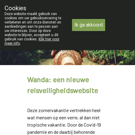
ZOMERVAKANTIE : Van maandag 3 AU
Cookies
Apotheek Verbeke - Van Thorre
Deze website maakt gebruik van
09 228 32 36
cookies om uw gebruikservaring te
verbeteren en om onze diensten en
Ik ga akkoord
aanbiedingen aan te passen aan
uw interesses. Door op deze
website te blijven, accepteert u dit
gebruik van cookies.
Klik hier voor
meer info
.
Wij zijn gesloten van 3/08/2026 tot 19/08/2026
Wanda: een nieuwe
reisveiligheidswebsite
Deze zomervakantie vertrekken heel
wat mensen op een verre, al dan niet
tropische vakantie. Door de Covid-19
pandemie en de daarbij behorende