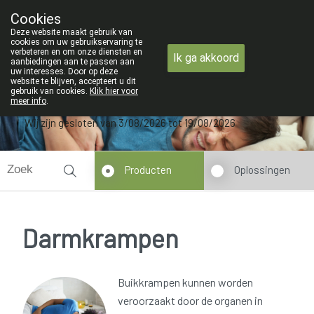
ZOMERVAKANTIE : Van
Cookies
Apotheek Verbeke - Van Thorre
Deze website maakt gebruik van
09 228 32 36
cookies om uw gebruikservaring te
verbeteren en om onze diensten en
Ik ga akkoord
aanbiedingen aan te passen aan
uw interesses. Door op deze
website te blijven, accepteert u dit
gebruik van cookies.
Klik hier voor
meer info
.
Wij zijn gesloten van 3/08/2026 tot 19/08/2026
Producten
Oplossingen
Darmkrampen
Buikkrampen kunnen worden
veroorzaakt door de organen in