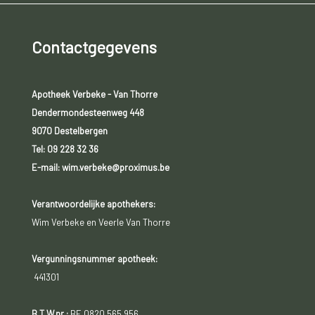
Contactgegevens
Apotheek Verbeke - Van Thorre
Dendermondesteenweg 448
9070 Destelbergen
Tel:
09 228 32 36
E-mail: wim.verbeke@proximus.be
Verantwoordelijke apothekers:
Wim Verbeke en Veerle Van Thorre
Vergunningsnummer apotheek:
441301
B.T.W.nr.:
BE 0820 565 956