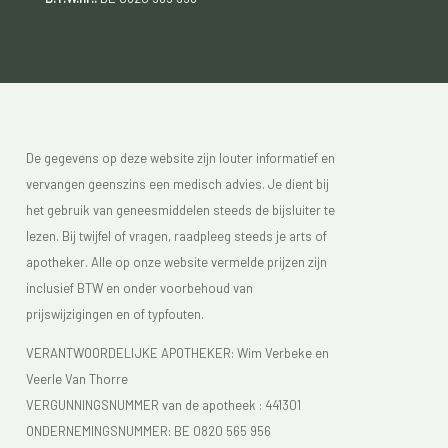
De gegevens op deze website zijn louter informatief en
vervangen geenszins een medisch advies. Je dient bij
het gebruik van geneesmiddelen steeds de bijsluiter te
lezen. Bij twijfel of vragen, raadpleeg steeds je arts of
apotheker. Alle op onze website vermelde prijzen zijn
inclusief BTW en onder voorbehoud van
prijswijzigingen en of typfouten.
VERANTWOORDELIJKE APOTHEKER: Wim Verbeke en
Veerle Van Thorre
VERGUNNINGSNUMMER van de apotheek :
441301
ONDERNEMINGSNUMMER:
BE 0820 565 956