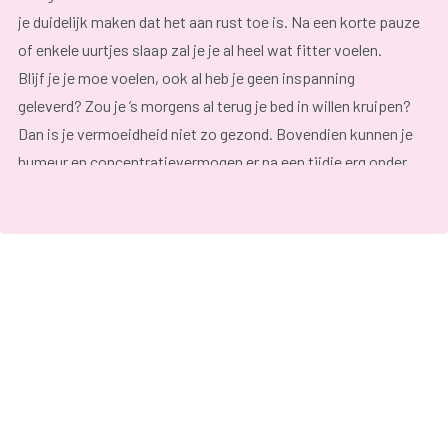
je duidelijk maken dat het aan rust toe is. Na een korte pauze
of enkele uurtjes slaap zal je je al heel wat fitter voelen.
Blijf je je moe voelen, ook al heb je geen inspanning
geleverd? Zou je ’s morgens al terug je bed in willen kruipen?
Dan is je vermoeidheid niet zo gezond. Bovendien kunnen je
humeur en concentratievermogen er na een tijdje erg onder
lijden.
Je vermoeidheid kan
verschillende oorzaken
hebben. We
zetten ze even op een rijtje:
Ongezonde levensstijl;
Slaapproblemen;
Onevenwichtige voeding;
Hormonale veranderingen;