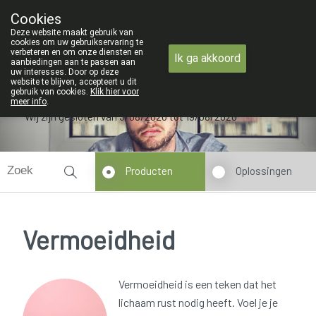
ZOMERVAKANTIE : Van 
Cookies
Apotheek Verbeke - Van Thorre
Deze website maakt gebruik van
09 228 32 36
cookies om uw gebruikservaring te
verbeteren en om onze diensten en
Ik ga akkoord
aanbiedingen aan te passen aan
uw interesses. Door op deze
website te blijven, accepteert u dit
gebruik van cookies.
Klik hier voor
meer info
.
Wij zijn gesloten van 3/08/2026 tot 19/08/2026
Producten
Oplossingen
Vermoeidheid
Vermoeidheid is een teken dat het
lichaam rust nodig heeft. Voel je je