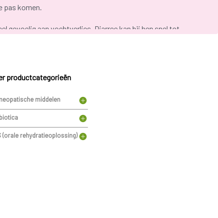
te pas komen.
el gevoelig aan vochtverlies. Diarree kan bij hen snel tot
pliggende ogen, een droge mond, een droge huid zonder
ngevallen fontanellen bij de zuigeling. Een kind dat koorts
r tranen. Een kind dat niet meer plast. In dit geval moet zeker
r productcategorieën
eopatische middelen
biotica
 (orale rehydratieoplossing)