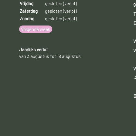
Vrijdag
gesloten (verlof)
9
Zaterdag
gesloten (verlof)
T
Zondag
gesloten (verlof)
E
Volgende week
V
Jaarlijks verlof
W
van 3 augustus tot 18 augustus
V
B