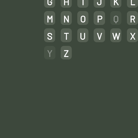
G
H
I
J
K
L
M
N
O
P
Q
R
S
T
U
V
W
X
Y
Z