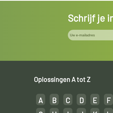
Schrijf je 
Oplossingen A tot Z
A
B
C
D
E
F