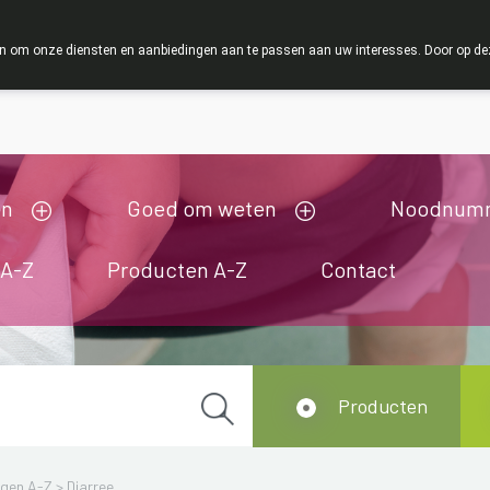
ZOMERVAKANTIE : Van maandag 3 AUGUSTUS tot en met woensda
 om onze diensten en aanbiedingen aan te passen aan uw interesses. Door op deze w
ij zijn gesloten van 3/08/2026 tot 19/08/2026
en
Goed om weten
Noodnum
 A-Z
Producten A-Z
Contact
Producten
ngen A-Z
>
Diarree