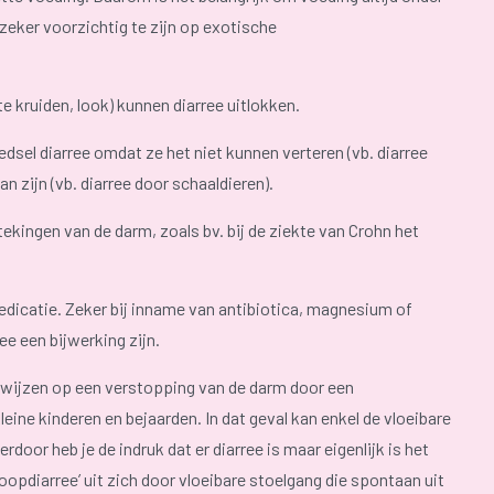
eker voorzichtig te zijn op exotische
te kruiden, look) kunnen diarree uitlokken.
el diarree omdat ze het niet kunnen verteren (vb. diarree
n zijn (vb. diarree door schaaldieren).
kingen van de darm, zoals bv. bij de ziekte van Crohn het
medicatie. Zeker bij inname van antibiotica, magnesium of
ee een bijwerking zijn.
r wijzen op een verstopping van de darm door een
leine kinderen en bejaarden. In dat geval kan enkel de vloeibare
door heb je de indruk dat er diarree is maar eigenlijk is het
oopdiarree’ uit zich door vloeibare stoelgang die spontaan uit