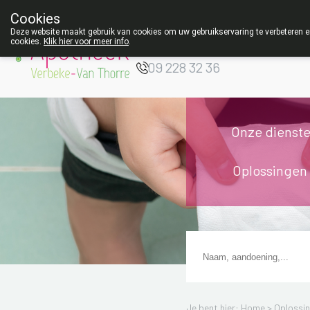
Cookies
Apotheek Verbeke
Deze website maakt gebruik van cookies om uw gebruikservaring te verbeteren en
- Van Thorre
cookies.
Klik hier voor meer info
.
W
09 228 32 36
Onze dienst
Oplossingen
Je bent hier: Home >
Oplossi