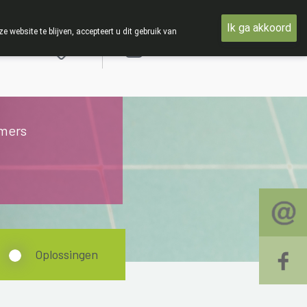
g 19 AUGUSTUS
Ik ga akkoord
ebsite te blijven, accepteert u dit gebruik van
Aanmelden
mers
Oplossingen