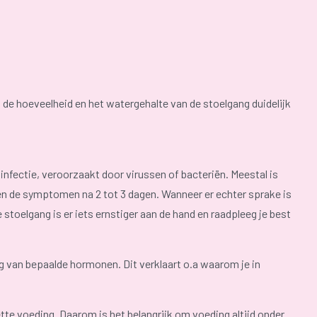
 de hoeveelheid en het watergehalte van de stoelgang duidelijk
infectie, veroorzaakt door virussen of bacteriën. Meestal is
eren de symptomen na 2 tot 3 dagen. Wanneer er echter sprake is
e stoelgang is er iets ernstiger aan de hand en raadpleeg je best
ng van bepaalde hormonen. Dit verklaart o.a waarom je in
te voeding. Daarom is het belangrijk om voeding altijd onder