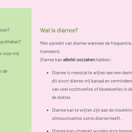
Wat is diarree?
doen?
 apotheker?
Men spreekt van diarree wanneer de frequentie,
toeneemt.
r voor mij
Diarree kan
allerlei oorzaken
hebben:
r de
Diarree is meestal te wijten aan een darm
dit soort diarree vrij banaal en vermind
van veel vochtverlies of bloedverlies in d
de dokter.
Diarree kan te wijten zijn aan de inwerki
stresssituaties soms diarree heeft.
Diarree kan uitgelokt worden door besmet