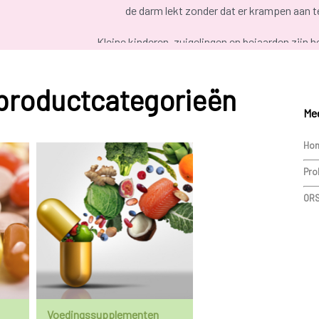
de darm lekt zonder dat er krampen aan 
Kleine kinderen, zuigelingen en bejaarden zijn he
uitdroging
leiden. Dit herken je o.a. door: die
veerkracht, lusteloosheid, niet willen drinken, i
 productcategorieën
heeft, maar niet zweet. Een kind dat huilt zonde
Mee
een arts geraadpleegd worden.
Hom
Pro
ORS
Voedingssupplementen