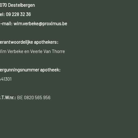
070 Destelbergen
el:
09 228 32 36
-mail: wim.verbeke@proximus.be
erantwoordelijke apothekers:
im Verbeke en Veerle Van Thorre
ergunningsnummer apotheek:
441301
.T.W.nr.:
BE 0820 565 956