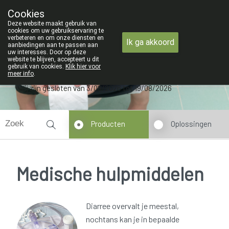
ZOMERVAKANTIE : Van 
Cookies
Apotheek Verbeke - Van Thorre
Deze website maakt gebruik van
09 228 32 36
cookies om uw gebruikservaring te
verbeteren en om onze diensten en
Ik ga akkoord
aanbiedingen aan te passen aan
uw interesses. Door op deze
website te blijven, accepteert u dit
gebruik van cookies.
Klik hier voor
meer info
.
Wij zijn gesloten van 3/08/2026 tot 19/08/2026
Producten
Oplossingen
Medische hulpmiddelen
Diarree overvalt je meestal,
nochtans kan je in bepaalde