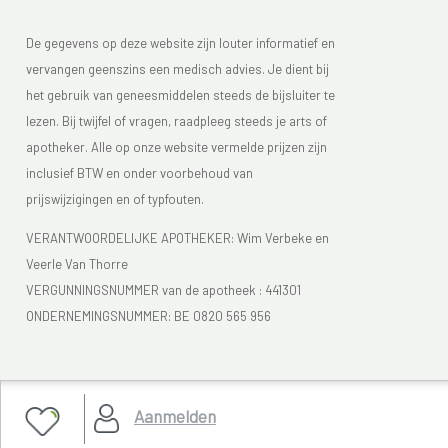
De gegevens op deze website zijn louter informatief en
vervangen geenszins een medisch advies. Je dient bij
het gebruik van geneesmiddelen steeds de bijsluiter te
lezen. Bij twijfel of vragen, raadpleeg steeds je arts of
apotheker. Alle op onze website vermelde prijzen zijn
inclusief BTW en onder voorbehoud van
prijswijzigingen en of typfouten.
VERANTWOORDELIJKE APOTHEKER: Wim Verbeke en
Veerle Van Thorre
VERGUNNINGSNUMMER van de apotheek :
441301
ONDERNEMINGSNUMMER:
BE 0820 565 956
Je vindt Apotheek Verbeke - Van Thorre in de FAGG lijst
Aanmelden
van de apotheken die vergund zijn. Het FAGG