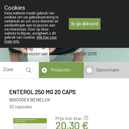
ZOMERVAKANTIE : Van maandag 3 AUG
Cookies
Apotheek Verbeke - Van Thorre
Deze website maakt gebruik van
09 228 32 36
cookies om uw gebruikservaring te
verbeteren en om onze diensten en
Ik ga akkoord
aanbiedingen aan te passen aan
uw interesses. Door op deze
website te blijven, accepteert u dit
gebruik van cookies.
Klik hier voor
meer info
.
Wij zijn gesloten van 3/08/2026 tot 19/08/2026
Producten
Oplossingen
ENTEROL 250 MG 20 CAPS
BIOCODEX BENELUX
20 capsules
Prijs incl. btw:
20,30 €