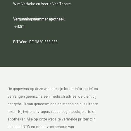
Wim Verbeke en Veerle Van Thorre
Vergunningsnummer apotheek:
441301
B.T.W.nr.:
BE 0820 565 956
De gegevens op deze website zijn louter informatief en
vervangen geenszins een medisch advies. Je dient bij
het gebruik van geneesmiddelen steeds de bijsluiter te
lezen. Bij twijfel of vragen, raadpleeg steeds je arts of
apotheker. Alle op onze website vermelde prijzen zijn
inclusief BTW en onder voorbehoud van