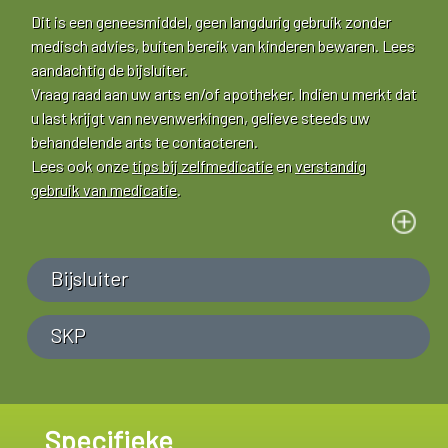
Dit is een geneesmiddel, geen langdurig gebruik zonder
medisch advies, buiten bereik van kinderen bewaren. Lees
aandachtig de bijsluiter.
Vraag raad aan uw arts en/of apotheker. Indien u merkt dat
u last krijgt van nevenwerkingen, gelieve steeds uw
behandelende arts te contacteren.
Lees ook onze
tips bij zelfmedicatie
en
verstandig
gebruik van medicatie
.
Bijsluiter
SKP
Specifieke