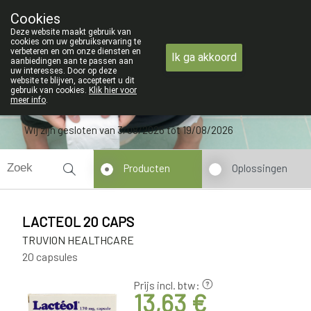
ZOMERVAKANTIE : Van
Cookies
Apotheek Verbeke - Van Thorre
Deze website maakt gebruik van
09 228 32 36
cookies om uw gebruikservaring te
verbeteren en om onze diensten en
Ik ga akkoord
aanbiedingen aan te passen aan
uw interesses. Door op deze
website te blijven, accepteert u dit
gebruik van cookies.
Klik hier voor
meer info
.
Wij zijn gesloten van 3/08/2026 tot 19/08/2026
Producten
Oplossingen
LACTEOL 20 CAPS
TRUVION HEALTHCARE
20 capsules
Prijs incl. btw:
13,63 €