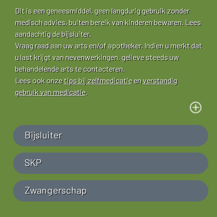
Dit is een geneesmiddel, geen langdurig gebruik zonder
medisch advies, buiten bereik van kinderen bewaren. Lees
aandachtig de bijsluiter.
Vraag raad aan uw arts en/of apotheker. Indien u merkt dat
u last krijgt van nevenwerkingen, gelieve steeds uw
behandelende arts te contacteren.
Lees ook onze
tips bij zelfmedicatie
en
verstandig
gebruik van medicatie
.
Bijsluiter
SKP
Zwangerschap