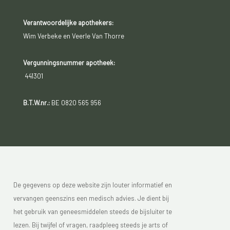
Verantwoordelijke apothekers:
Wim Verbeke en Veerle Van Thorre
Vergunningsnummer apotheek:
441301
B.T.W.nr.:
BE 0820 565 956
De gegevens op deze website zijn louter informatief en
vervangen geenszins een medisch advies. Je dient bij
het gebruik van geneesmiddelen steeds de bijsluiter te
lezen. Bij twijfel of vragen, raadpleeg steeds je arts of