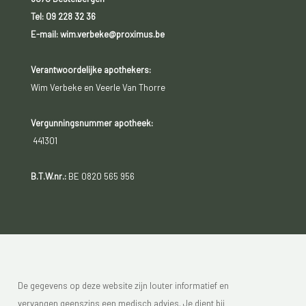
Tel:
09 228 32 36
E-mail: wim.verbeke@proximus.be
Verantwoordelijke apothekers:
Wim Verbeke en Veerle Van Thorre
Vergunningsnummer apotheek:
441301
B.T.W.nr.:
BE 0820 565 956
De gegevens op deze website zijn louter informatief en
vervangen geenszins een medisch advies. Je dient bij