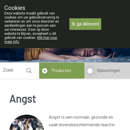
ZOMERVAKANTIE : Van maandag 3 AUG
Cookies
Apotheek Verbeke - Van Thorre
Deze website maakt gebruik van
09 228 32 36
cookies om uw gebruikservaring te
verbeteren en om onze diensten en
Ik ga akkoord
aanbiedingen aan te passen aan
uw interesses. Door op deze
website te blijven, accepteert u dit
gebruik van cookies.
Klik hier voor
meer info
.
Wij zijn gesloten van 3/08/2026 tot 19/08/2026
Producten
Oplossingen
Angst
Angst is een normale, gezonde en
vaak levensbeschermende reactie.