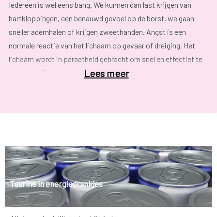
Iedereen is wel eens bang. We kunnen dan last krijgen van
hartkloppingen, een benauwd gevoel op de borst, we gaan
sneller ademhalen of krijgen zweethanden. Angst is een
normale reactie van het lichaam op gevaar of dreiging. Het
lichaam wordt in paraatheid gebracht om snel en effectief te
Lees meer
reageren. Bij een angststoornis is angst niet meer nuttig,
maar hinderlijk. De angst is zo groot dat zowel de persoon
zelf als de omgeving er last van hebben.
Enkele vaak voorkomende angststoornissen zijn:
Dwangstoornis/ Obsessief compulsieve stoornis/OCS
Bij een dwangstoornis heeft men last van herhaaldelijk
terugkerende, opdringerige gedachten en/of beelden. Deze
roepen gevoelens van angst en spanning op. Als reactie
Taurine in energiedrankjes
ontstaat dwangmatig gedrag (schoonmaken, wassen,…).