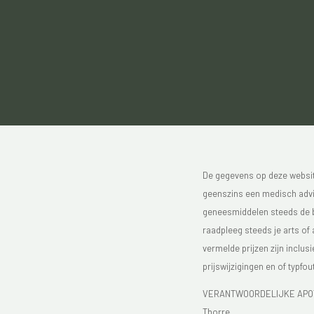
De gegevens op deze website
geenszins een medisch advie
geneesmiddelen steeds de bijs
raadpleeg steeds je arts of
vermelde prijzen zijn inclu
prijswijzigingen en of typfou
VERANTWOORDELIJKE APOTH
Thorre