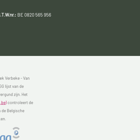
.T.W.nr.:
BE 0820 565 956
ek Verbeke - Van
G lijst van de
ergund zijn. Het
.be)
controleert de
n de Belgische
ken.