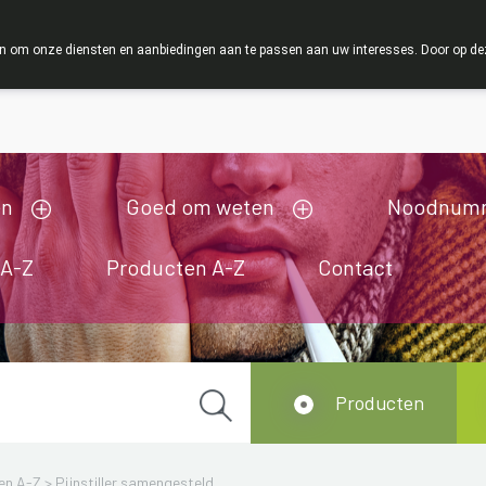
ZOMERVAKANT
 om onze diensten en aanbiedingen aan te passen aan uw interesses. Door op deze w
ij zijn gesloten van 3/08/2026 tot 19/08/2026
en
Goed om weten
Noodnum
 A-Z
Producten A-Z
Contact
Producten
en A-Z
>
Pijnstiller samengesteld