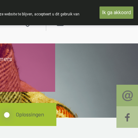
IE : Van maandag 3 AUGUSTUS tot en met woensdag 19 AUGUST
Ik ga akkoord
ebsite te blijven, accepteert u dit gebruik van
Aanmelden
mers
Oplossingen