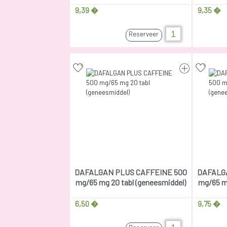
9,39 �
9,35 �
Reserveer
DAFALGAN PLUS CAFFEINE 500
DAFALG
mg/65 mg 20 tabl (geneesmiddel)
mg/65 mg
6,50 �
9,75 �