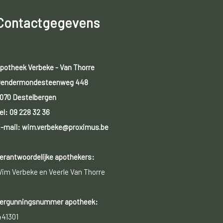
Contactgegevens
potheek Verbeke - Van Thorre
endermondesteenweg 448
070 Destelbergen
el:
09 228 32 36
-mail: wim.verbeke@proximus.be
erantwoordelijke apothekers:
im Verbeke en Veerle Van Thorre
ergunningsnummer apotheek:
441301