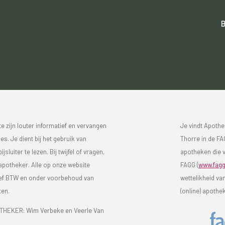
B
 zijn louter informatief en vervangen
Je vindt Apothe
s. Je dient bij het gebruik van
Thorre in de FAG
luiter te lezen. Bij twijfel of vragen,
apotheken die v
 apotheker. Alle op onze website
FAGG (
www.fagg
sief BTW en onder voorbehoud van
wettelikheid va
ten.
(online) apothe
EKER: Wim Verbeke en Veerle Van