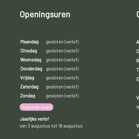
Openingsuren
Maandag
gesloten (verlof)
A
Dinsdag
gesloten (verlof)
D
Woensdag
gesloten (verlof)
9
Donderdag
gesloten (verlof)
T
Vrijdag
gesloten (verlof)
E
Zaterdag
gesloten (verlof)
Zondag
gesloten (verlof)
V
Volgende week
W
Jaarlijks verlof
van 3 augustus tot 18 augustus
V