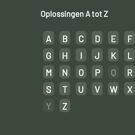
Oplossingen A tot Z
A
B
C
D
E
F
G
H
I
J
K
L
M
N
O
P
Q
R
S
T
U
V
W
X
Y
Z