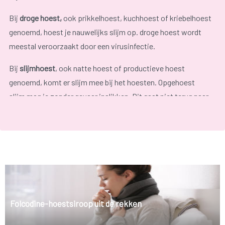
Bij
droge hoest,
ook prikkelhoest, kuchhoest of kriebelhoest
genoemd, hoest je nauwelijks slijm op. droge hoest wordt
meestal veroorzaakt door een virusinfectie.
Bij
slijmhoest
, ook natte hoest of productieve hoest
genoemd, komt er slijm mee bij het hoesten. Opgehoest
slijm mag je zonder gevaar inslikken. Dit gaat niet terug naar
de luchtwegen, maar verlaat het lichaam met de ontlasting.
Het gevolg van veel hoesten is vaak een
schrale keel
, en dit
kan op zich weer een prikkelhoest geven.
Folcodine-hoestsiroop uit de rekken