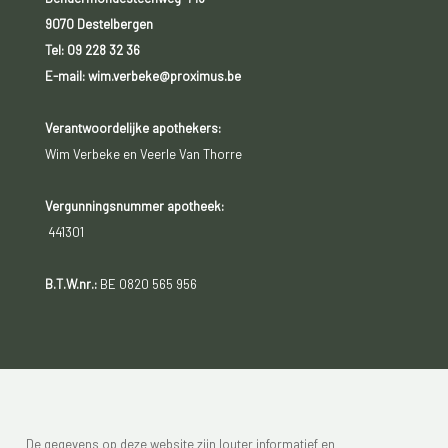
9070 Destelbergen
Tel:
09 228 32 36
E-mail: wim.verbeke@proximus.be
Verantwoordelijke apothekers:
Wim Verbeke en Veerle Van Thorre
Vergunningsnummer apotheek:
441301
B.T.W.nr.:
BE 0820 565 956
De gegevens op deze website zijn louter informatief en