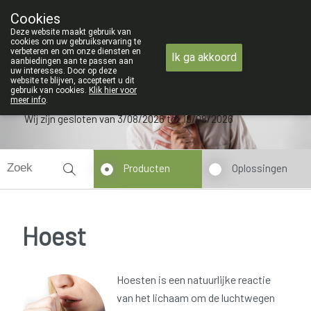
ZOMERVAKANTIE : Va
Cookies
Apotheek Verbeke - Van Thorre
Deze website maakt gebruik van
09 228 32 36
cookies om uw gebruikservaring te
verbeteren en om onze diensten en
Ik ga akkoord
aanbiedingen aan te passen aan
uw interesses. Door op deze
website te blijven, accepteert u dit
gebruik van cookies.
Klik hier voor
meer info
.
Wij zijn gesloten van 3/08/2026 tot 19/08/2026
Producten
Oplossingen
Hoest
Hoesten is een natuurlijke reactie
van het lichaam om de luchtwegen