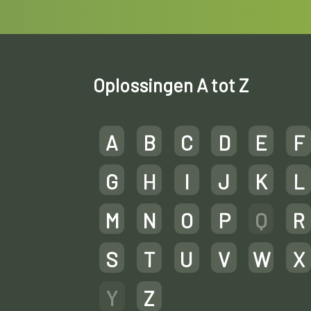
Oplossingen A tot Z
A
B
C
D
E
F
G
H
I
J
K
L
M
N
O
P
Q
R
S
T
U
V
W
X
Y
Z