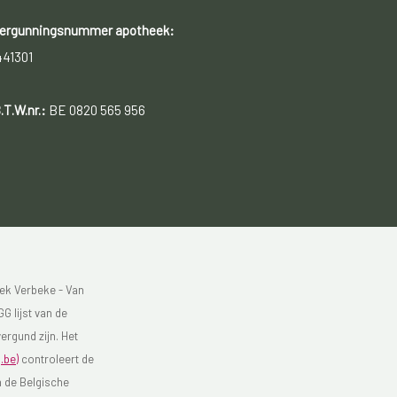
ergunningsnummer apotheek:
441301
.T.W.nr.:
BE 0820 565 956
ek Verbeke - Van
G lijst van de
ergund zijn. Het
.be)
controleert de
n de Belgische