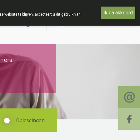
t woensdag 19 AUGUSTUS
Ik ga akkoord
ebsite te blijven, accepteert u dit gebruik van
Aanmelden
mers
Oplossingen