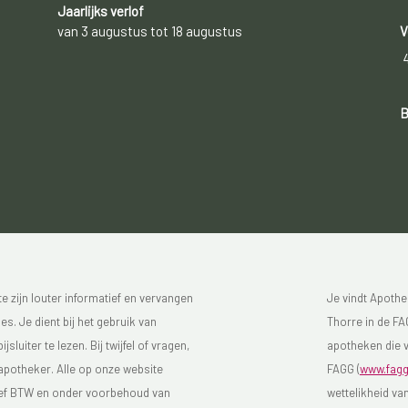
Jaarlijks verlof
van 3 augustus tot 18 augustus
V
B
 zijn louter informatief en vervangen
Je vindt Apothe
s. Je dient bij het gebruik van
Thorre in de FAG
luiter te lezen. Bij twijfel of vragen,
apotheken die v
 apotheker. Alle op onze website
FAGG (
www.fagg
sief BTW en onder voorbehoud van
wettelikheid va