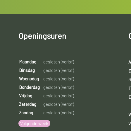
Openingsuren
Maandag
gesloten (verlof)
A
Dinsdag
gesloten (verlof)
D
Woensdag
gesloten (verlof)
9
Donderdag
gesloten (verlof)
T
Vrijdag
gesloten (verlof)
E
Zaterdag
gesloten (verlof)
Zondag
gesloten (verlof)
V
Volgende week
W