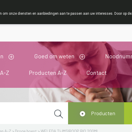
ZOMERVAKANTIE : Van maandag 3 AUGUSTUS tot en me
 om onze diensten en aanbiedingen aan te passen aan uw interesses. Door op deze w
ij zijn gesloten van 3/08/2026 tot 19/08/2026
en
Goed om weten
Noodnum
 A-Z
Producten A-Z
Contact
Producten
en A-Z
>
Droge hoest
>
WELEDA TIJMSIROOP BIO 200ML