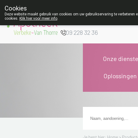
Cookies
Apotheek Verbeke
Deze website maakt gebruik van cookies om uw gebruikservaring te verbeteren en
cookies.
Klik hier voor meer info
.
- Van Thorre
W
09 228 32 36
Onze dienst
Oplossingen
Je bent hier: Home >
Product