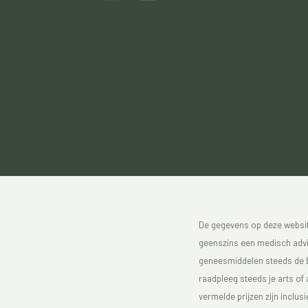
De gegevens op deze website
geenszins een medisch advie
geneesmiddelen steeds de bijs
raadpleeg steeds je arts of
vermelde prijzen zijn inclu