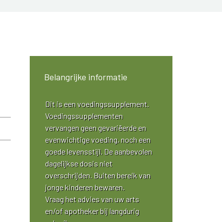
Belangrijke informatie
Dit is een voedingssupplement.
Voedingssupplementen
vervangen geen gevariëerde en
evenwichtige voeding, noch een
goede levensstijl. De aanbevolen
dagelijkse dosis niet
overschrijden. Buiten bereik van
jonge kinderen bewaren.
Vraag het advies van uw arts
en/of apotheker bij langdurig