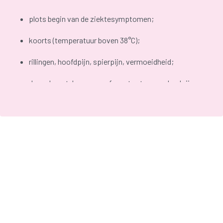
plots begin van de ziektesymptomen;
koorts (temperatuur boven 38°C);
rillingen, hoofdpijn, spierpijn, vermoeidheid;
droge hoest, loopneus of verstopte neus, keelpijn;
soms maag- en darmlast (vooral bij kinderen).
De meeste klachten verdwijnen na een week
. De hoest en
vermoeidheid kunnen langer aanhouden. Het is belangrijk 'de
griep' te onderscheiden van een banale verkoudheid, waarbij
je enkel last hebt van loopneus, niezen, waterige ogen en
keelpijn.
Griep kan ernstig zijn. Bij gezonde mensen laat griep meestal