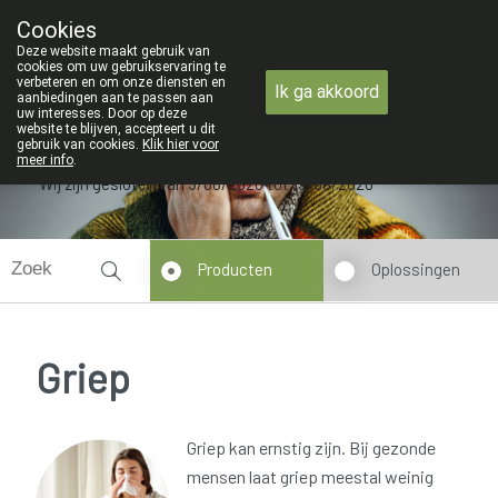
ZOMERVAKANTIE : Van maandag 3 AU
Cookies
Apotheek Verbeke - Van Thorre
Deze website maakt gebruik van
09 228 32 36
cookies om uw gebruikservaring te
verbeteren en om onze diensten en
Ik ga akkoord
aanbiedingen aan te passen aan
uw interesses. Door op deze
website te blijven, accepteert u dit
gebruik van cookies.
Klik hier voor
meer info
.
Wij zijn gesloten van 3/08/2026 tot 19/08/2026
Producten
Oplossingen
Griep
Griep kan ernstig zijn. Bij gezonde
mensen laat griep meestal weinig