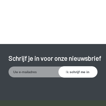
weinig sporen na, maar bij risicopersonen (zie verder)
kunnen er gemakkelijk verwikkelingen ontstaan die zelfs tot
hospitalisatie of sterven kunnen leiden.
Schrijf je in voor onze nieuwsbrief