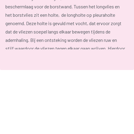
beschermlaag voor de borstwand. Tussen het longvlies en
het borstvlies zit een holte, de longholte op pleuraholte
genoemd. Deze holte is gevuld met vocht, dat ervoor zorgt
dat de vliezen soepel langs elkaar bewegen tijdens de
ademhaling. Bij een ontsteking worden de vliezen ruw en
stijf waardoor de vliezen tegen elkaar gaan wrijven. Hierdoor
wordt de ademhaling pijnlijk.
Typische symptomen
zijn:
scherpe pijn op de borst;
pijn bij ademen, niesten, hoesten, bewegen;
droge hoest;
benauwdheid;