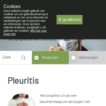
ZOMERVAKANTIE : Van maandag 3 AU
Cookies
Apotheek Verbeke - Van Thorre
Deze website maakt gebruik van
09 228 32 36
cookies om uw gebruikservaring te
verbeteren en om onze diensten en
Ik ga akkoord
aanbiedingen aan te passen aan
uw interesses. Door op deze
website te blijven, accepteert u dit
gebruik van cookies.
Klik hier voor
meer info
.
Wij zijn gesloten van 3/08/2026 tot 19/08/2026
Producten
Oplossingen
Pleuritis
Het longvlies zit als een
beschermlaag om de longen, het