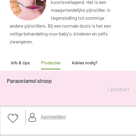
koortsverlagend. Het is een
maagvriendelijke pijnstiller, in
tegenstelling tot sommige
andere pijnstillers. Bij een normale dosis is het een
veilige behandeling voor baby's, kinderen en zelfs
zwangeren.
Info & tips
Producten
Advies nodig?
Paracetamol siroop
1 product
De aanbevolen dosering voor paracetamol bij volwassenen
(vanaf 50 kg) bedraagt
500 mg tot 1000 mg (=1 g), tot 4 maal
Aanmelden
per dag
(maximum 4 g per dag). Er moet
minstens een
interval van 4 uur zijn tussen 2 innames
.