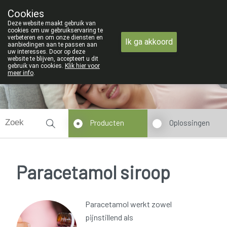
ZOMERVAKANTIE : Van maandag 3 AUG
Cookies
Apotheek Verbeke - Van Thorre
Deze website maakt gebruik van
09 228 32 36
cookies om uw gebruikservaring te
verbeteren en om onze diensten en
Ik ga akkoord
aanbiedingen aan te passen aan
uw interesses. Door op deze
Wij zijn gesloten van 3/08/2026 tot 19/08/2026
website te blijven, accepteert u dit
gebruik van cookies.
Klik hier voor
meer info
.
Producten
Oplossingen
Paracetamol siroop
Paracetamol werkt zowel
pijnstillend als