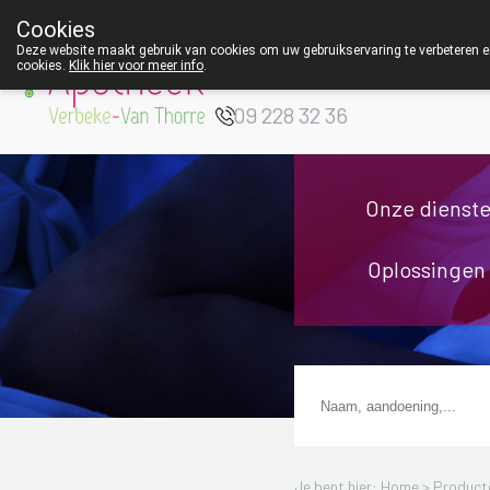
Cookies
Apotheek Verbeke
Deze website maakt gebruik van cookies om uw gebruikservaring te verbeteren en
cookies.
Klik hier voor meer info
.
- Van Thorre
W
09 228 32 36
Onze dienst
Oplossingen
Je bent hier: Home >
Product