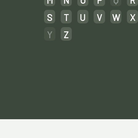
M
N
O
P
Q
R
S
T
U
V
W
X
Y
Z