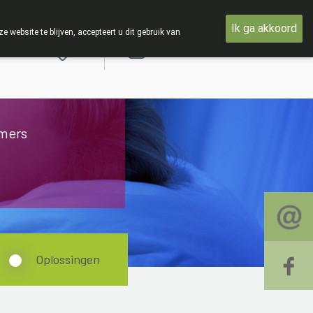
E : Van maandag 3 AUGUSTUS tot en met woensdag 19 AUGUST
Ik ga akkoord
ebsite te blijven, accepteert u dit gebruik van
Aanmelden
mers
Oplossingen