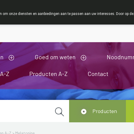
ZOMERVAKANTI
 om onze diensten en aanbiedingen aan te passen aan uw interesses. Door op deze w
ij zijn gesloten van 3/08/2026 tot 19/08/2026
en
Goed om weten
Noodnum
 A-Z
Producten A-Z
Contact
Producten
en A-Z
>
Melatonine