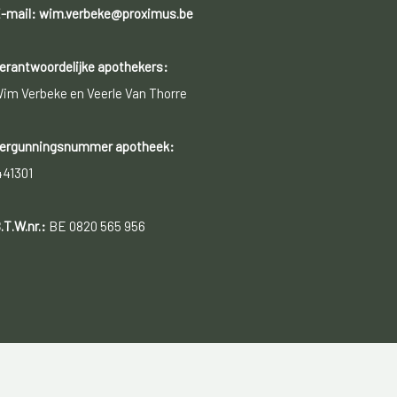
-mail: wim.verbeke@proximus.be
erantwoordelijke apothekers:
im Verbeke en Veerle Van Thorre
ergunningsnummer apotheek:
441301
.T.W.nr.:
BE 0820 565 956