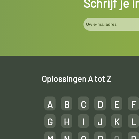
Schrijf je 
Oplossingen A tot Z
A
B
C
D
E
F
G
H
I
J
K
L