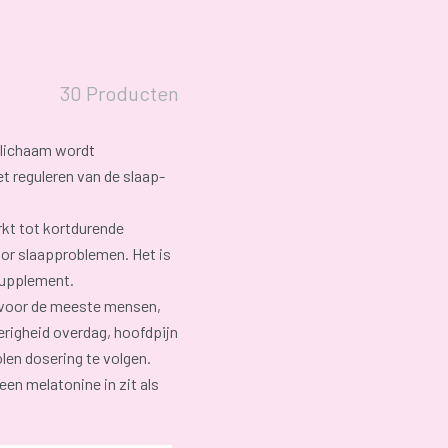
30 Producten
t lichaam wordt
et reguleren van de slaap-
kt tot kortdurende
oor slaapproblemen. Het is
supplement.
s voor de meeste mensen,
righeid overdag, hoofdpijn
olen dosering te volgen.
een melatonine in zit als