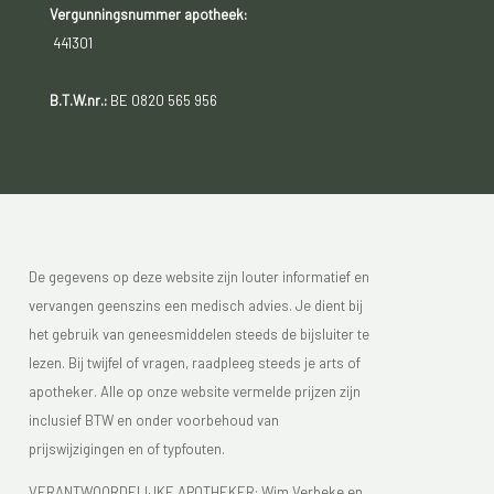
Vergunningsnummer apotheek:
441301
B.T.W.nr.:
BE 0820 565 956
De gegevens op deze website zijn louter informatief en
vervangen geenszins een medisch advies. Je dient bij
het gebruik van geneesmiddelen steeds de bijsluiter te
lezen. Bij twijfel of vragen, raadpleeg steeds je arts of
apotheker. Alle op onze website vermelde prijzen zijn
inclusief BTW en onder voorbehoud van
prijswijzigingen en of typfouten.
VERANTWOORDELIJKE APOTHEKER: Wim Verbeke en