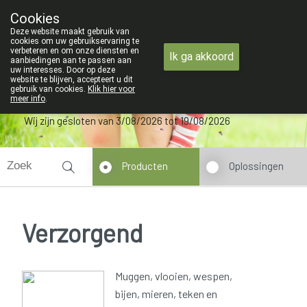
ZOMERVAKANTIE : Van maandag 3 AUGUSTUS tot 
Cookies
Apotheek Verbeke - Van Thorre
Deze website maakt gebruik van
09 228 32 36
cookies om uw gebruikservaring te
verbeteren en om onze diensten en
Ik ga akkoord
aanbiedingen aan te passen aan
uw interesses. Door op deze
website te blijven, accepteert u dit
gebruik van cookies.
Klik hier voor
meer info
.
Wij zijn gesloten van 3/08/2026 tot 19/08/2026
Producten
Oplossingen
Verzorgend
Muggen, vlooien, wespen,
bijen, mieren, teken en