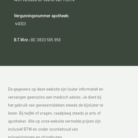
Vergunningsnummer apotheek:
441301
B.T.W.nr.:
BE 0820 565 956
De gegevens op deze website zijn louter informatief en
vervangen geenszins een medisch advies. Je dient bij
het gebruik van geneesmiddelen steeds de bijsluiter te
lezen. Bij twijfel of vragen, raadpleeg steeds je arts of
apotheker. Alle op onze website vermelde prijzen zijn
inclusief BTW en onder voorbehoud van
prijswijzigingen en of typfouten.