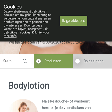
ZOMERVAKANTIE : Van maandag 3 AU
Cookies
Apotheek Verbeke - Van Thorre
Deze website maakt gebruik van
09 228 32 36
cookies om uw gebruikservaring te
verbeteren en om onze diensten en
Ik ga akkoord
aanbiedingen aan te passen aan
uw interesses. Door op deze
website te blijven, accepteert u dit
gebruik van cookies.
Klik hier voor
meer info
.
Wij zijn gesloten van 3/08/2026 tot 19/08/2026
Producten
Oplossingen
Bodylotion
Na elke douche- of wasbeurt
herstel je de vochtbalans van