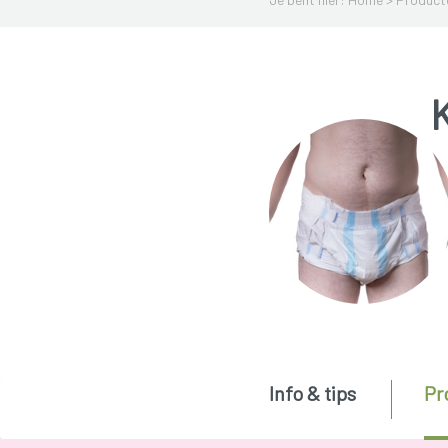
K
Info & tips
Pr