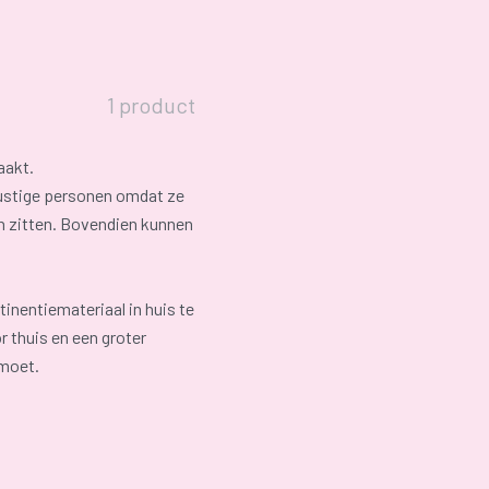
1 product
aakt.
rustige personen omdat ze
en zitten. Bovendien kunnen
inentiemateriaal in huis te
r thuis en een groter
 moet.