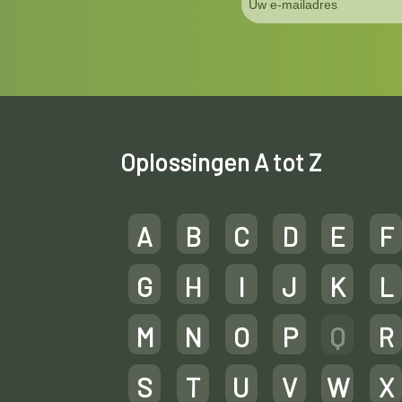
Oplossingen A tot Z
A
B
C
D
E
F
G
H
I
J
K
L
M
N
O
P
Q
R
S
T
U
V
W
X