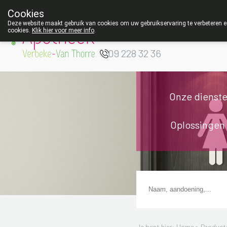
Cookies
Apotheek Verbeke
Deze website maakt gebruik van cookies om uw gebruikservaring te verbeteren en
cookies.
Klik hier voor meer info
.
- Van Thorre
W
09 228 32 36
Onze dienst
Oplossingen
Je bent hier: Home >
Product