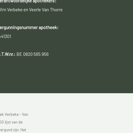
erantwoordelijke apothekers:
im Verbeke en Veerle Van Thorre
ergunningsnummer apotheek:
441301
.T.W.nr.:
BE 0820 565 956
ek Verbeke - Van
G lijst van de
ergund zijn. Het