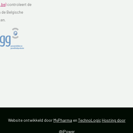
.be)
controleert de
n de Belgische
ken.
Website ontwikkeld door
MyPharma
en
TechnoLogic
Hosting door
@iPower