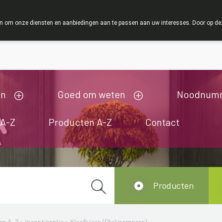
ZOMERVAKAN
 om onze diensten en aanbiedingen aan te passen aan uw interesses. Door op deze w
ij zijn gesloten van 3/08/2026 tot 19/08/2026
en
Goed om weten
Noodnum
 A-Z
Producten A-Z
Contact
Producten
en A-Z
>
Incontinentie
>
Kleefluiers (Plakpampers)