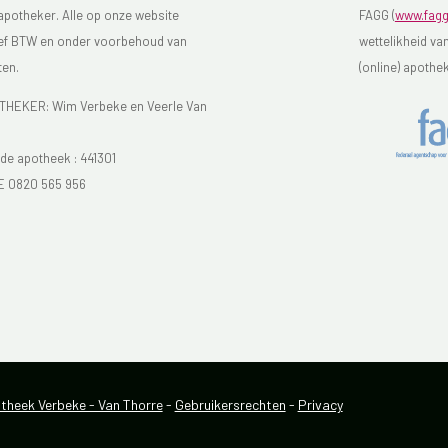
 apotheker. Alle op onze website
FAGG (
www.fagg
sief BTW en onder voorbehoud van
wettelikheid va
ten.
(online) apothe
EKER: Wim Verbeke en Veerle Van
e apotheek :
441301
E 0820 565 956
heek Verbeke - Van Thorre
-
Gebruikersrechten
-
Privacy