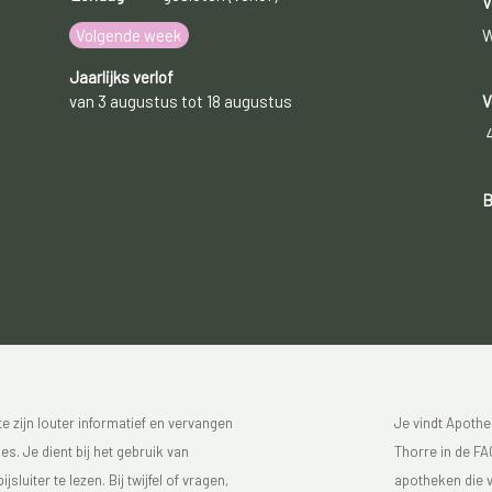
V
Volgende week
W
Jaarlijks verlof
van 3 augustus tot 18 augustus
V
B
 zijn louter informatief en vervangen
Je vindt Apothe
s. Je dient bij het gebruik van
Thorre in de FAG
luiter te lezen. Bij twijfel of vragen,
apotheken die v