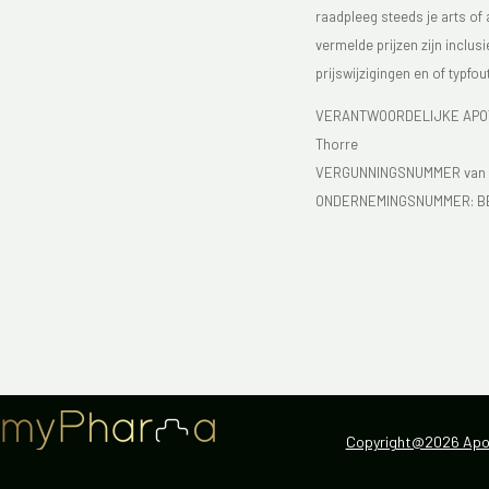
raadpleeg steeds je arts of
vermelde prijzen zijn inclu
prijswijzigingen en of typfou
VERANTWOORDELIJKE APOTH
Thorre
VERGUNNINGSNUMMER van d
ONDERNEMINGSNUMMER:
B
Copyright@2026 Apot