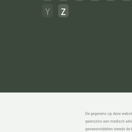
Y
Z
De gegevens op deze website
geenszins een medisch advie
geneesmiddelen steeds de bijs