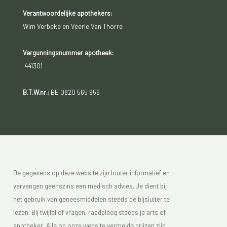
Verantwoordelijke apothekers:
Wim Verbeke en Veerle Van Thorre
Vergunningsnummer apotheek:
441301
B.T.W.nr.:
BE 0820 565 956
De gegevens op deze website zijn louter informatief en
vervangen geenszins een medisch advies. Je dient bij
het gebruik van geneesmiddelen steeds de bijsluiter te
lezen. Bij twijfel of vragen, raadpleeg steeds je arts of
apotheker. Alle op onze website vermelde prijzen zijn