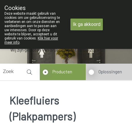
ZOMERVAKANTIE : Van maandag 
Cookies
Apotheek Verbeke - Van Thorre
Deze website maakt gebruik van
09 228 32 36
cookies om uw gebruikservaring te
verbeteren en om onze diensten en
Ik ga akkoord
aanbiedingen aan te passen aan
uw interesses. Door op deze
website te blijven, accepteert u dit
gebruik van cookies.
Klik hier voor
meer info
.
Wij zijn gesloten van 3/08/2026 tot 19/08/2026
Producten
Oplossingen
Kleefluiers
(Plakpampers)