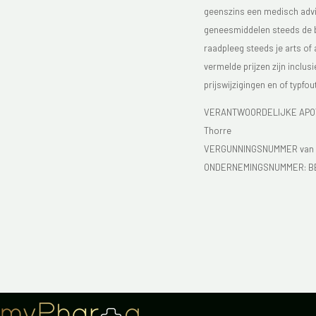
geenszins een medisch advie
geneesmiddelen steeds de bijs
raadpleeg steeds je arts of
vermelde prijzen zijn inclu
prijswijzigingen en of typfou
VERANTWOORDELIJKE APOTH
Thorre
VERGUNNINGSNUMMER van d
ONDERNEMINGSNUMMER:
B