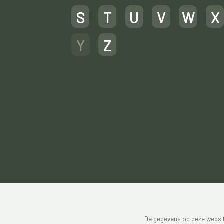
S
T
U
V
W
X
Y
Z
De gegevens op deze website