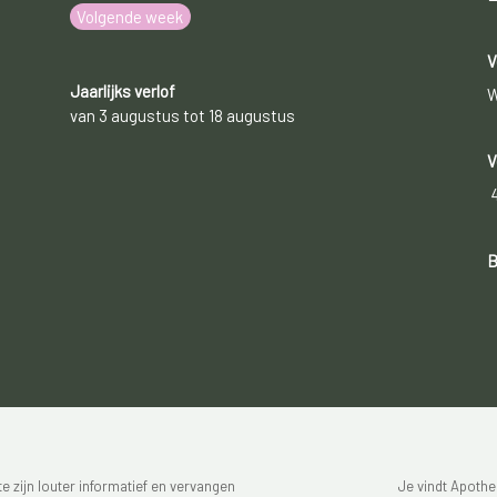
Volgende week
V
Jaarlijks verlof
W
van 3 augustus tot 18 augustus
V
B
 zijn louter informatief en vervangen
Je vindt Apothe