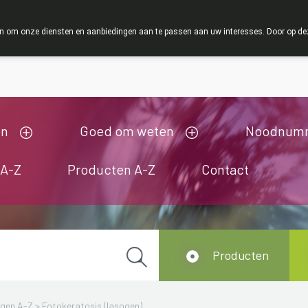
ZOMERVAKANTIE : Van maandag 3 AUGUSTUS tot en met woe
 om onze diensten en aanbiedingen aan te passen aan uw interesses. Door op deze w
ij zijn gesloten van 3/08/2026 tot 19/08/2026
en
Goed om weten
Noodnum
 A-Z
Producten A-Z
Contact
Producten
ngen A-Z
>
Fotokeratosis (lasogen)