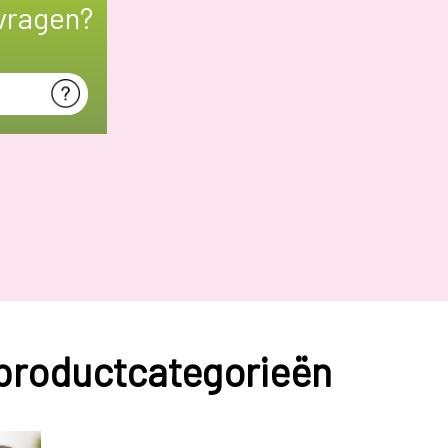
vragen?
 productcategorieën