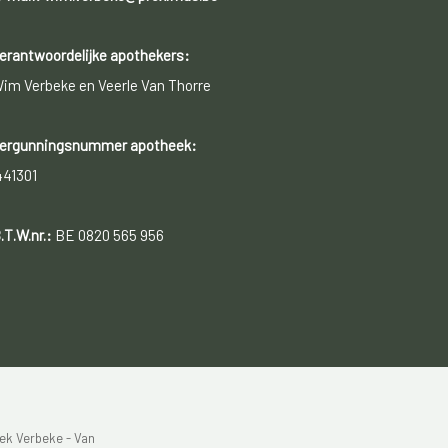
erantwoordelijke apothekers:
im Verbeke en Veerle Van Thorre
ergunningsnummer apotheek:
441301
.T.W.nr.:
BE 0820 565 956
ek Verbeke - Van