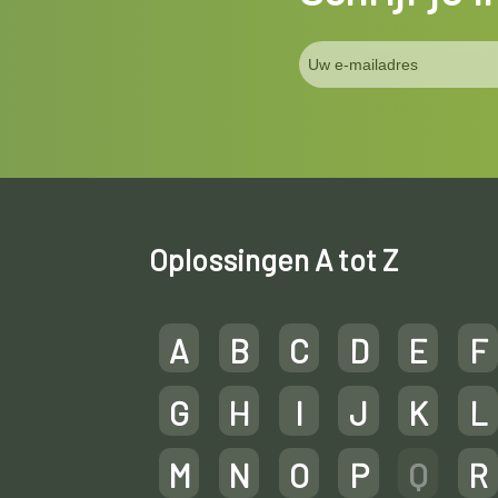
Oplossingen A tot Z
A
B
C
D
E
F
G
H
I
J
K
L
M
N
O
P
Q
R