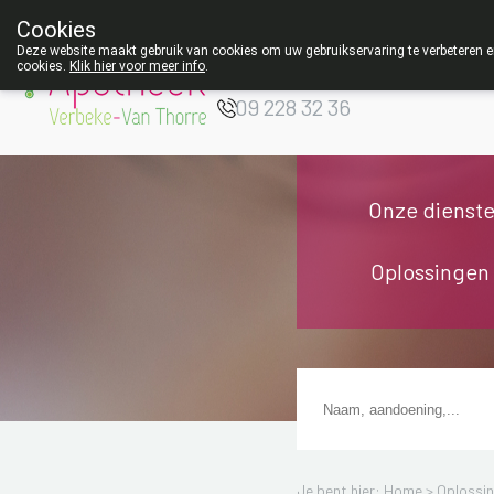
Cookies
Apotheek Verbeke
Deze website maakt gebruik van cookies om uw gebruikservaring te verbeteren en
- Van Thorre
cookies.
Klik hier voor meer info
.
W
09 228 32 36
Onze dienst
Oplossingen
Je bent hier: Home >
Oplossi