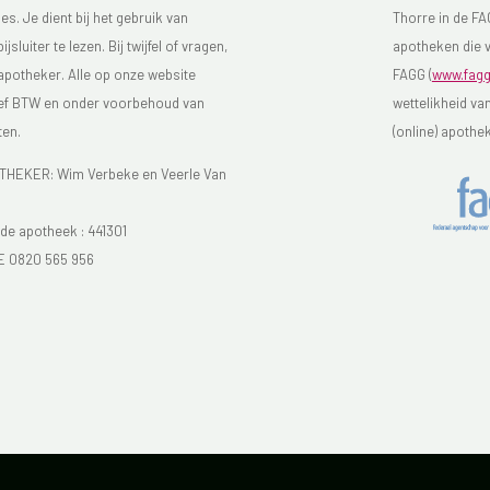
s. Je dient bij het gebruik van
Thorre in de FAG
luiter te lezen. Bij twijfel of vragen,
apotheken die v
 apotheker. Alle op onze website
FAGG (
www.fagg
sief BTW en onder voorbehoud van
wettelikheid va
ten.
(online) apothe
EKER: Wim Verbeke en Veerle Van
e apotheek :
441301
E 0820 565 956