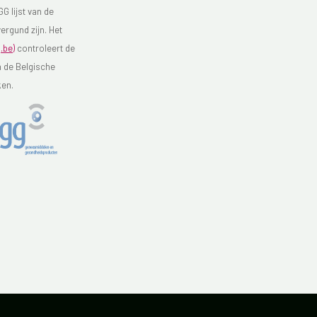
G lijst van de
ergund zijn. Het
.be)
controleert de
n de Belgische
ken.