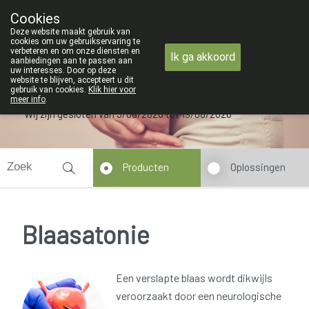
ZOMERVAKANTIE : Van maandag 3 AU
Cookies
Apotheek Verbeke - Van Thorre
Deze website maakt gebruik van
09 228 32 36
cookies om uw gebruikservaring te
verbeteren en om onze diensten en
Ik ga akkoord
aanbiedingen aan te passen aan
uw interesses. Door op deze
website te blijven, accepteert u dit
gebruik van cookies.
Klik hier voor
meer info
.
Wij zijn gesloten van 3/08/2026 tot 19/08/2026
Producten
Oplossingen
Blaasatonie
Een verslapte blaas wordt dikwijls
veroorzaakt door een neurologische