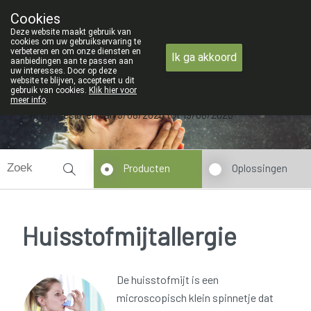
ZOMERVAKANTIE : Van maandag 3 AU
Cookies
Apotheek Verbeke - Van Thorre
Deze website maakt gebruik van
09 228 32 36
cookies om uw gebruikservaring te
verbeteren en om onze diensten en
Ik ga akkoord
aanbiedingen aan te passen aan
uw interesses. Door op deze
website te blijven, accepteert u dit
gebruik van cookies.
Klik hier voor
meer info
.
Wij zijn gesloten van 3/08/2026 tot 19/08/2026
Producten
Oplossingen
Huisstofmijtallergie
De huisstofmijt is een
microscopisch klein spinnetje dat