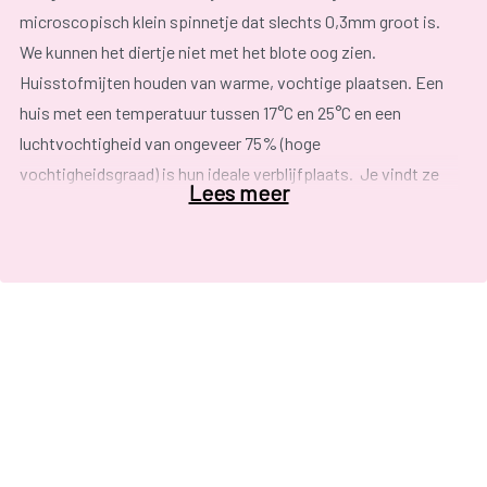
microscopisch klein spinnetje dat slechts 0,3mm groot is.
We kunnen het diertje niet met het blote oog zien.
Huisstofmijten houden van warme, vochtige plaatsen. Een
huis met een temperatuur tussen 17°C en 25°C en een
luchtvochtigheid van ongeveer 75% (hoge
vochtigheidsgraad) is hun ideale verblijfplaats. Je vindt ze
Lees meer
dan ook in elk huis. Ze verschuilen zich het liefst in stoffen
(lakens, matras, zetel, gordijnen, tapijten,enz.). De
textielvezels, waarin de mijt diep weggedoken zit, doen
dienst als bufferzone die de temperatuursschommelingen en
de wisselende vochtigheid en licht opvangt. De
huisstofmijten voeden zich daar met onze huidschilfers en
die van dieren. Hun lievelingsplekje is dan ook niet
verwonderlijk onze
slaapkamer
. In een bed leven soms wel
tienduizenden huisstofmijten.