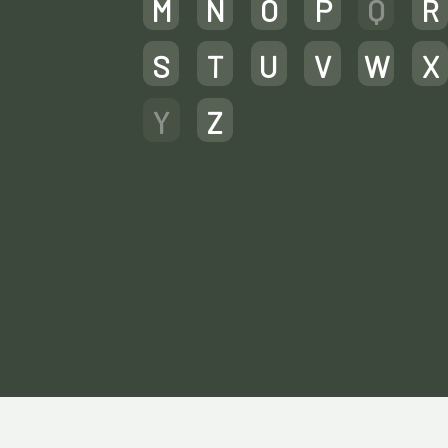
M
N
O
P
Q
R
S
T
U
V
W
X
Y
Z