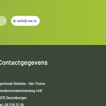
Contactgegevens
potheek Verbeke - Van Thorre
endermondesteenweg 448
070 Destelbergen
el:
09 228 32 36