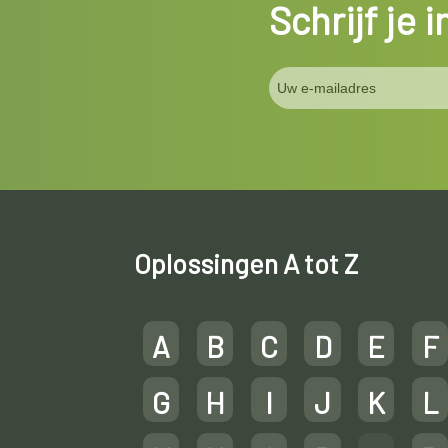
Schrijf je 
Oplossingen A tot Z
A
B
C
D
E
F
G
H
I
J
K
L