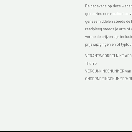
De gegevens op deze website
geenszins een medisch advie
geneesmiddelen steeds de bijs
raadpleeg steeds je arts of
vermelde prijzen zijn inclu
prijswijzigingen en of typfou
VERANTWOORDELIJKE APOTH
Thorre
VERGUNNINGSNUMMER van d
ONDERNEMINGSNUMMER:
B