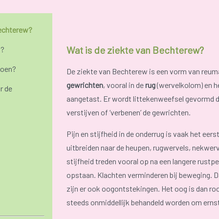
Bechterew?
Wat is de ziekte van Bechterew?
n?
doen?
De ziekte van Bechterew is een vorm van reum
gewrichten
, vooral in de
rug
(wervelkolom) en h
r de
aangetast. Er wordt littekenweefsel gevormd d
verstijven of ‘verbenen’ de gewrichten.
Pijn en stijfheid in de onderrug is vaak het ee
uitbreiden naar de heupen, rugwervels, nekwerv
stijfheid treden vooral op na een langere rustpe
opstaan. Klachten verminderen bij beweging. D
zijn er ook oogontstekingen. Het oog is dan ro
steeds onmiddellijk behandeld worden om erns