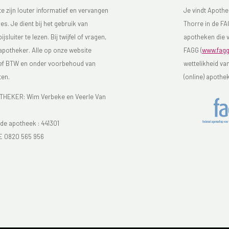
 zijn louter informatief en vervangen
Je vindt Apothe
s. Je dient bij het gebruik van
Thorre in de FAG
luiter te lezen. Bij twijfel of vragen,
apotheken die v
 apotheker. Alle op onze website
FAGG (
www.fagg
sief BTW en onder voorbehoud van
wettelikheid va
ten.
(online) apothe
EKER: Wim Verbeke en Veerle Van
e apotheek :
441301
E 0820 565 956