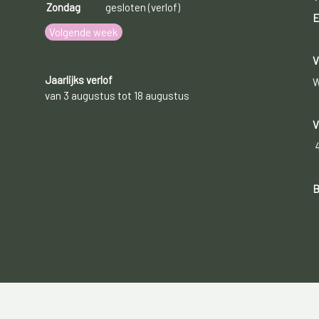
Zondag
gesloten (verlof)
E
Volgende week
V
Jaarlijks verlof
W
van 3 augustus tot 18 augustus
V
B