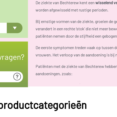
De ziekte van Bechterew kent een
wisselend v
worden afgewisseld met rustige perioden.
Bij ernstige vormen van de ziekte, groeien de 
verandert in een rechte ‘stok’ die niet meer b
patiënten nemen door de stijfheid een gebogen 
De eerste symptomen treden vaak op tussen de
vragen?
vrouwen. Het verloop van de aandoening is bij
Patiënten met de ziekte van Bechterew hebben 
aandoeningen, zoals:
Darmontstekingen (
ziekte van Crohn
/
co
Psoriasis
(schilferende huidziekte);
 productcategorieën
Osteoporose
(botontkalking).