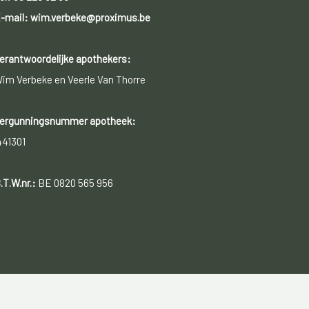
-mail: wim.verbeke@proximus.be
erantwoordelijke apothekers:
im Verbeke en Veerle Van Thorre
ergunningsnummer apotheek:
441301
.T.W.nr.:
BE 0820 565 956