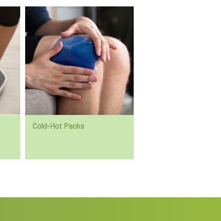
De ziekte van Bechterew is
niet te genezen
. M
kan de pijn verlicht worden. Beweging is ook e
gewrichten worden zo minder snel stijf en de kl
Cold-Hot Packs