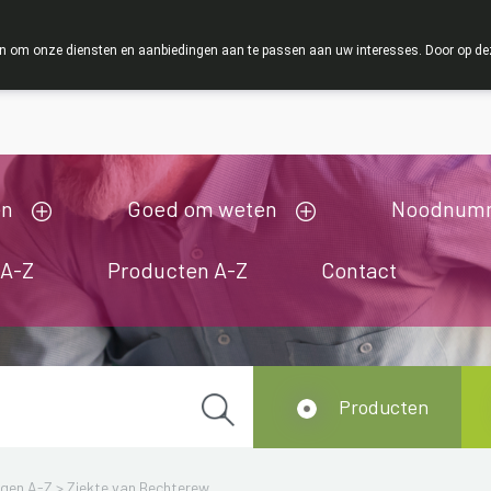
ZOMERVAKANTIE : Van maandag 3 AUGUSTUS tot en met 
 om onze diensten en aanbiedingen aan te passen aan uw interesses. Door op deze w
ij zijn gesloten van 3/08/2026 tot 19/08/2026
en
Goed om weten
Noodnum
 A-Z
Producten A-Z
Contact
Producten
ngen A-Z
>
Ziekte van Bechterew