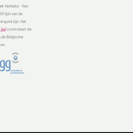
ek Verbeke - Van
G lijst van de
ergund zijn. Het
.be)
controleert de
n de Belgische
ken.