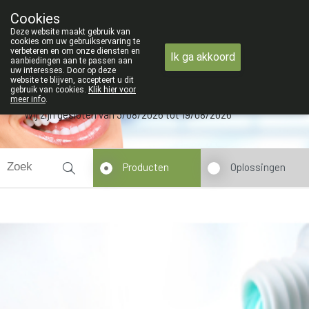
ZOMERVAKANTIE : Van maandag 3 AUGUSTUS tot en met
Cookies
Apotheek Verbeke - Van Thorre
Deze website maakt gebruik van
09 228 32 36
cookies om uw gebruikservaring te
verbeteren en om onze diensten en
Ik ga akkoord
aanbiedingen aan te passen aan
uw interesses. Door op deze
website te blijven, accepteert u dit
gebruik van cookies.
Klik hier voor
meer info
.
Wij zijn gesloten van 3/08/2026 tot 19/08/2026
Producten
Oplossingen
Tandplaqueverklikkers
Tandplaque is lichtgeel en
daarom moeilijk zichtbaar.