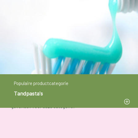
Door na het poetsen te kauwen
op een tabletje met een rode
kleurstof, kun je zien welke
plaatsen niet goed gepoetst zijn. Zo leer je beter je
tanden te poetsen en mondproblemen te
voorkomen. De kleurstof verdwijnt na een tijdje
vanzelf.
Info & tips
Producten
Advies nodig?
Populaire productcategorie
Tandpasta's
Er zijn momenteel geen beschikbare producten
gevonden voor deze categorie!