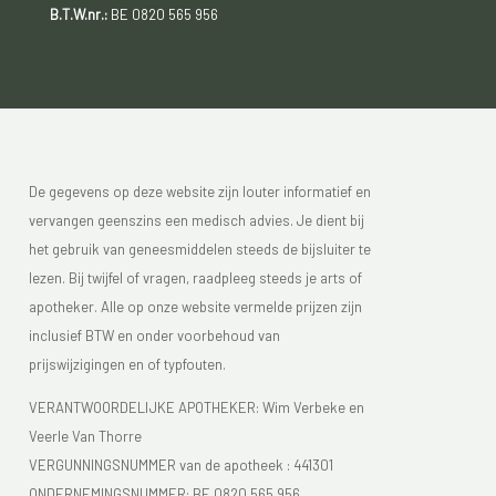
B.T.W.nr.:
BE 0820 565 956
De gegevens op deze website zijn louter informatief en
vervangen geenszins een medisch advies. Je dient bij
het gebruik van geneesmiddelen steeds de bijsluiter te
lezen. Bij twijfel of vragen, raadpleeg steeds je arts of
apotheker. Alle op onze website vermelde prijzen zijn
inclusief BTW en onder voorbehoud van
prijswijzigingen en of typfouten.
VERANTWOORDELIJKE APOTHEKER: Wim Verbeke en
Veerle Van Thorre
VERGUNNINGSNUMMER van de apotheek :
441301
ONDERNEMINGSNUMMER:
BE 0820 565 956