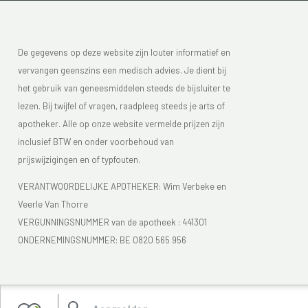
De gegevens op deze website zijn louter informatief en
vervangen geenszins een medisch advies. Je dient bij
het gebruik van geneesmiddelen steeds de bijsluiter te
lezen. Bij twijfel of vragen, raadpleeg steeds je arts of
apotheker. Alle op onze website vermelde prijzen zijn
inclusief BTW en onder voorbehoud van
prijswijzigingen en of typfouten.
VERANTWOORDELIJKE APOTHEKER: Wim Verbeke en
Veerle Van Thorre
VERGUNNINGSNUMMER van de apotheek :
441301
ONDERNEMINGSNUMMER:
BE 0820 565 956
Je vindt Apotheek Verbeke - Van Thorre in de FAGG lijst