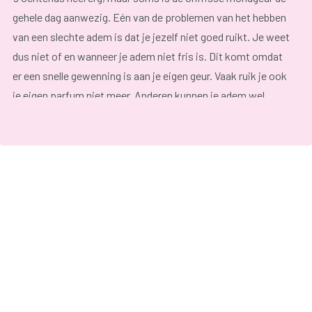
gehele dag aanwezig. Eén van de problemen van het hebben
van een slechte adem is dat je jezelf niet goed ruikt. Je weet
dus niet of en wanneer je adem niet fris is. Dit komt omdat
er een snelle gewenning is aan je eigen geur. Vaak ruik je ook
je eigen parfum niet meer. Anderen kunnen je adem wel
ruiken en dit maakt je onzeker.
Eén ding is zeker: een onfrisse adem is erg vervelend voor
degene die er last van heeft maar zeker ook voor zijn of haar
omgeving.
Natuurlijk hebben we er allemaal wel eens last van na het
eten van knoflook, uien en specerijen of na het drinken van
alcohol. Dan gaat het om een tijdelijke slechte adem.