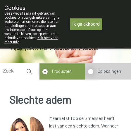
ZOMERVAKANTIE : Van maandag 3 AU
Cookies
Apotheek Verbeke - Van Thorre
Deze website maakt gebruik van
09 228 32 36
cookies om uw gebruikservaring te
verbeteren en om onze diensten en
Ik ga akkoord
aanbiedingen aan te passen aan
uw interesses. Door op deze
website te blijven, accepteert u dit
gebruik van cookies.
Klik hier voor
meer info
.
Wij zijn gesloten van 3/08/2026 tot 19/08/2026
Producten
Oplossingen
Slechte adem
Maar liefst 1 op de 5 mensen heeft
last van een slechte adem. Wanneer