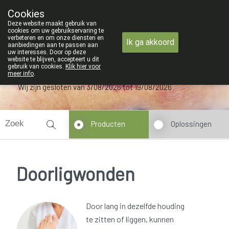
ZOMERVAKANTIE : Van maandag 3 AUGUS
Cookies
Apotheek Verbeke - Van Thorre
Deze website maakt gebruik van
09 228 32 36
cookies om uw gebruikservaring te
verbeteren en om onze diensten en
Ik ga akkoord
aanbiedingen aan te passen aan
uw interesses. Door op deze
website te blijven, accepteert u dit
gebruik van cookies.
Klik hier voor
meer info
.
Wij zijn gesloten van 3/08/2026 tot 19/08/2026
Producten
Oplossingen
Doorligwonden
Door lang in dezelfde houding
te zitten of liggen, kunnen