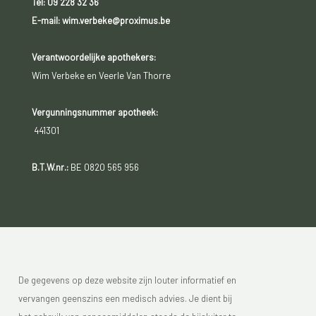
Tel:
09 228 32 36
E-mail: wim.verbeke@proximus.be
Verantwoordelijke apothekers:
Wim Verbeke en Veerle Van Thorre
Vergunningsnummer apotheek:
441301
B.T.W.nr.:
BE 0820 565 956
De gegevens op deze website zijn louter informatief en
vervangen geenszins een medisch advies. Je dient bij