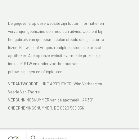
De gegevens op deze website zijn louter informatief en
vervangen geenszins een medisch advies. Je dient bij
het gebruik van geneesmiddelen steeds de bijsluiter te
lezen. Bij twijfel of vragen, raadpleeg steeds je arts of
apotheker. Alle op onze website vermelde prijzen zijn
inclusief BTW en onder voorbehoud van
prijswijzigingen en of typfouten.
VERANTWOORDELIJKE APOTHEKER: Wim Verbeke en
Veerle Van Thorre
VERGUNNINGSNUMMER van de apotheek :
441301
ONDERNEMINGSNUMMER:
BE 0820 565 956
Je vindt Apotheek Verbeke - Van Thorre in de FAGG lijst