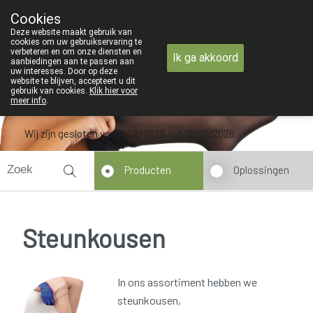
ZOMERVAKANTIE : Van maandag 3 AUGU
Cookies
Apotheek Verbeke - Van Thorre
Deze website maakt gebruik van
09 228 32 36
cookies om uw gebruikservaring te
verbeteren en om onze diensten en
Ik ga akkoord
aanbiedingen aan te passen aan
uw interesses. Door op deze
website te blijven, accepteert u dit
gebruik van cookies.
Klik hier voor
meer info
.
Wij zijn gesloten van 3/08/2026 tot 19/08/2026
Producten
Oplossingen
Steunkousen
In ons assortiment hebben we
steunkousen,