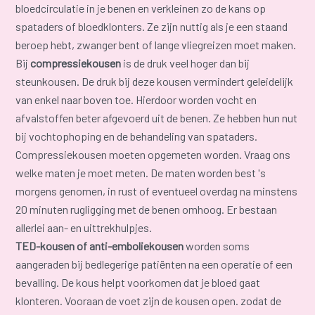
bloedcirculatie in je benen en verkleinen zo de kans op
spataders of bloedklonters. Ze zijn nuttig als je een staand
beroep hebt, zwanger bent of lange vliegreizen moet maken.
Bij
compressiekousen
is de druk veel hoger dan bij
steunkousen. De druk bij deze kousen vermindert geleidelijk
van enkel naar boven toe. Hierdoor worden vocht en
afvalstoffen beter afgevoerd uit de benen. Ze hebben hun nut
bij vochtophoping en de behandeling van spataders.
Compressiekousen moeten opgemeten worden. Vraag ons
welke maten je moet meten. De maten worden best 's
morgens genomen, in rust of eventueel overdag na minstens
20 minuten rugligging met de benen omhoog. Er bestaan
allerlei aan- en uittrekhulpjes.
TED-kousen of anti-emboliekousen
worden soms
aangeraden bij bedlegerige patiënten na een operatie of een
bevalling. De kous helpt voorkomen dat je bloed gaat
klonteren. Vooraan de voet zijn de kousen open. zodat de