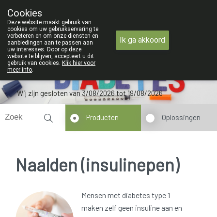
ZOMERVAKANTIE : Van 
Cookies
Apotheek Verbeke - Van Thorre
Deze website maakt gebruik van
09 228 32 36
cookies om uw gebruikservaring te
verbeteren en om onze diensten en
Ik ga akkoord
aanbiedingen aan te passen aan
uw interesses. Door op deze
website te blijven, accepteert u dit
gebruik van cookies.
Klik hier voor
meer info
.
Wij zijn gesloten van 3/08/2026 tot 19/08/2026
Producten
Oplossingen
Naalden (insulinepen)
Mensen met diabetes type 1
maken zelf geen insuline aan en