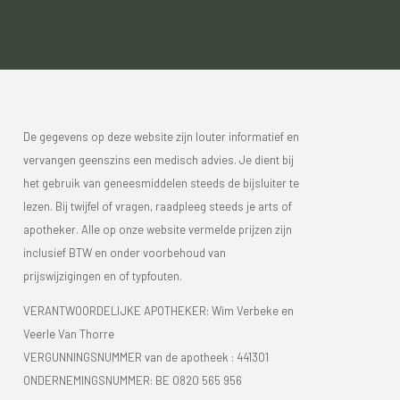
De gegevens op deze website zijn louter informatief en
vervangen geenszins een medisch advies. Je dient bij
het gebruik van geneesmiddelen steeds de bijsluiter te
lezen. Bij twijfel of vragen, raadpleeg steeds je arts of
apotheker. Alle op onze website vermelde prijzen zijn
inclusief BTW en onder voorbehoud van
prijswijzigingen en of typfouten.
VERANTWOORDELIJKE APOTHEKER: Wim Verbeke en
Veerle Van Thorre
VERGUNNINGSNUMMER van de apotheek :
441301
ONDERNEMINGSNUMMER:
BE 0820 565 956