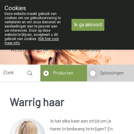
ZOMERVAKANTIE : Van maandag 3 AUGUST
Cookies
Apotheek Verbeke - Van Thorre
Deze website maakt gebruik van
09 228 32 36
cookies om uw gebruikservaring te
verbeteren en om onze diensten en
Ik ga akkoord
aanbiedingen aan te passen aan
uw interesses. Door op deze
website te blijven, accepteert u dit
gebruik van cookies.
Klik hier voor
meer info
.
Wij zijn gesloten van 3/08/2026 tot 19/08/2026
Producten
Oplossingen
Warrig haar
Is het elke keer een strijd om je
haren in bedwang te krijgen? En