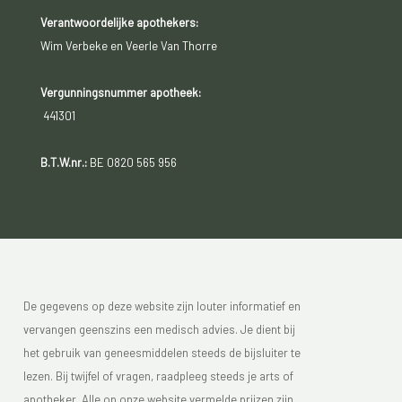
Verantwoordelijke apothekers:
Wim Verbeke en Veerle Van Thorre
Vergunningsnummer apotheek:
441301
B.T.W.nr.:
BE 0820 565 956
De gegevens op deze website zijn louter informatief en
vervangen geenszins een medisch advies. Je dient bij
het gebruik van geneesmiddelen steeds de bijsluiter te
lezen. Bij twijfel of vragen, raadpleeg steeds je arts of
apotheker. Alle op onze website vermelde prijzen zijn