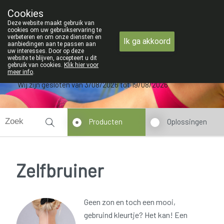
ZOMERVAKANTIE : Van maandag 3 AU
Cookies
Apotheek Verbeke - Van Thorre
Deze website maakt gebruik van
09 228 32 36
cookies om uw gebruikservaring te
verbeteren en om onze diensten en
Ik ga akkoord
aanbiedingen aan te passen aan
uw interesses. Door op deze
website te blijven, accepteert u dit
gebruik van cookies.
Klik hier voor
meer info
.
Wij zijn gesloten van 3/08/2026 tot 19/08/2026
Producten
Oplossingen
Zelfbruiner
Geen zon en toch een mooi,
gebruind kleurtje? Het kan! Een