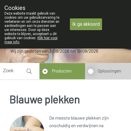
Van maandag 3 AUGUSTUS tot en met woensdag 19 AUGUSTUS
Cookies
Apotheek Verbeke - Van Thorre
Deze website maakt gebruik van
09 228 32 36
cookies om uw gebruikservaring te
verbeteren en om onze diensten en
Ik ga akkoord
aanbiedingen aan te passen aan
uw interesses. Door op deze
website te blijven, accepteert u dit
gebruik van cookies.
Klik hier voor
meer info
.
Wij zijn gesloten van 3/08/2026 tot 19/08/2026
Producten
Oplossingen
Blauwe plekken
De meeste blauwe plekken zijn
onschuldig en verdwijnen na