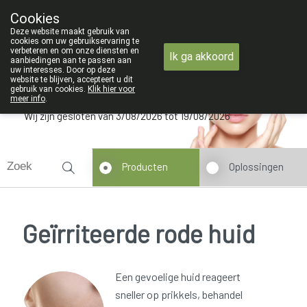
ZOMERVAKANTIE : Van maandag 3 AUGUSTUS tot en met
Cookies
Apotheek Verbeke - Van Thorre
Deze website maakt gebruik van
09 228 32 36
cookies om uw gebruikservaring te
verbeteren en om onze diensten en
Ik ga akkoord
aanbiedingen aan te passen aan
uw interesses. Door op deze
website te blijven, accepteert u dit
gebruik van cookies.
Klik hier voor
meer info
.
Wij zijn gesloten van 3/08/2026 tot 19/08/2026
Producten
Oplossingen
Geïrriteerde rode huid
Een gevoelige huid reageert
sneller op prikkels, behandel