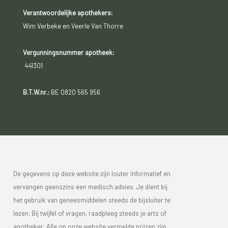
Verantwoordelijke apothekers:
Wim Verbeke en Veerle Van Thorre
Vergunningsnummer apotheek:
441301
B.T.W.nr.:
BE 0820 565 956
De gegevens op deze website zijn louter informatief en
vervangen geenszins een medisch advies. Je dient bij
het gebruik van geneesmiddelen steeds de bijsluiter te
lezen. Bij twijfel of vragen, raadpleeg steeds je arts of
apotheker. Alle op onze website vermelde prijzen zijn