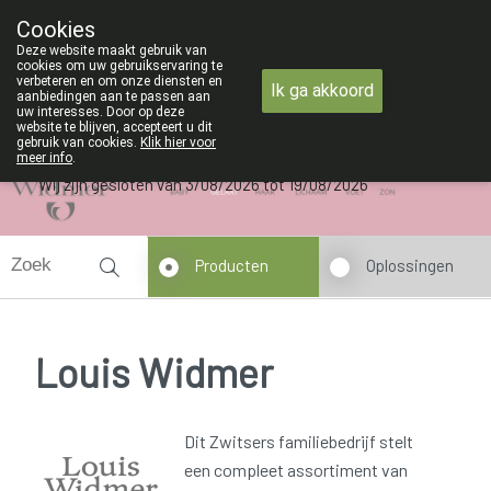
ZOMERVAKANTIE : Van maandag 3 A
Cookies
Apotheek Verbeke - Van Thorre
Deze website maakt gebruik van
09 228 32 36
cookies om uw gebruikservaring te
verbeteren en om onze diensten en
Ik ga akkoord
aanbiedingen aan te passen aan
uw interesses. Door op deze
website te blijven, accepteert u dit
gebruik van cookies.
Klik hier voor
meer info
.
Wij zijn gesloten van 3/08/2026 tot 19/08/2026
Producten
Oplossingen
Louis Widmer
Dit Zwitsers familiebedrijf stelt
een compleet assortiment van