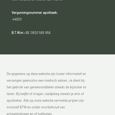
Vergunningsnummer apotheek:
441301
B.T.W.nr.:
BE 0820 565 956
De gegevens op deze website zijn louter informatief en
vervangen geenszins een medisch advies. Je dient bij
het gebruik van geneesmiddelen steeds de bijsluiter te
lezen. Bij twijfel of vragen, raadpleeg steeds je arts of
apotheker. Alle op onze website vermelde prijzen zijn
inclusief BTW en onder voorbehoud van
prijswijzigingen en of typfouten.