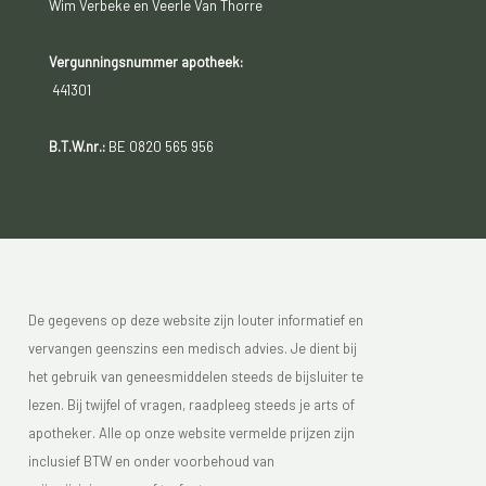
Wim Verbeke en Veerle Van Thorre
Vergunningsnummer apotheek:
441301
B.T.W.nr.:
BE 0820 565 956
De gegevens op deze website zijn louter informatief en
vervangen geenszins een medisch advies. Je dient bij
het gebruik van geneesmiddelen steeds de bijsluiter te
lezen. Bij twijfel of vragen, raadpleeg steeds je arts of
apotheker. Alle op onze website vermelde prijzen zijn
inclusief BTW en onder voorbehoud van