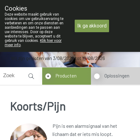
ZOMERVAKANTIE : Van maandag 3 AU
Cookies
Apotheek Verbeke - Van Thorre
Deze website maakt gebruik van
09 228 32 36
cookies om uw gebruikservaring te
verbeteren en om onze diensten en
Ik ga akkoord
aanbiedingen aan te passen aan
uw interesses. Door op deze
website te blijven, accepteert u dit
gebruik van cookies.
Klik hier voor
meer info
.
Wij zijn gesloten van 3/08/2026 tot 19/08/2026
Producten
Oplossingen
Koorts/Pijn
Pijn is een alarmsignaal van het
lichaam dat er iets mis loopt.