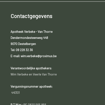
Contactgegevens
Apotheek Verbeke - Van Thorre
Dendermondesteenweg 448
9070 Destelbergen
Tel:
09 228 32 36
E-mail: wim.verbeke@proximus.be
Verantwoordelijke apothekers:
Wim Verbeke en Veerle Van Thorre
Vergunningsnummer apotheek:
441301
B.T.W.nr.:
BE 0820 565 956