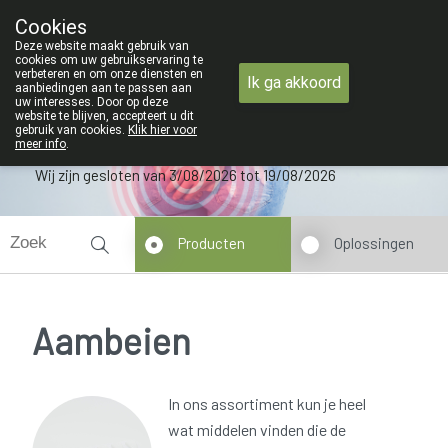
an maandag 3 AUGUSTUS tot en met woensdag 19 AUGUSTUS
Cookies
Apotheek Verbeke - Van Thorre
Deze website maakt gebruik van
09 228 32 36
cookies om uw gebruikservaring te
verbeteren en om onze diensten en
Ik ga akkoord
aanbiedingen aan te passen aan
uw interesses. Door op deze
website te blijven, accepteert u dit
gebruik van cookies.
Klik hier voor
meer info
.
Wij zijn gesloten van 3/08/2026 tot 19/08/2026
Producten
Oplossingen
Aambeien
In ons assortiment kun je heel
wat middelen vinden die de