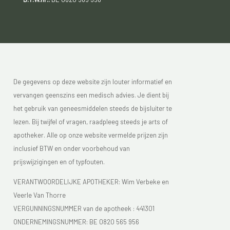
De gegevens op deze website zijn louter informatief en
vervangen geenszins een medisch advies. Je dient bij
het gebruik van geneesmiddelen steeds de bijsluiter te
lezen. Bij twijfel of vragen, raadpleeg steeds je arts of
apotheker. Alle op onze website vermelde prijzen zijn
inclusief BTW en onder voorbehoud van
prijswijzigingen en of typfouten.
VERANTWOORDELIJKE APOTHEKER: Wim Verbeke en
Veerle Van Thorre
VERGUNNINGSNUMMER van de apotheek :
441301
ONDERNEMINGSNUMMER:
BE 0820 565 956