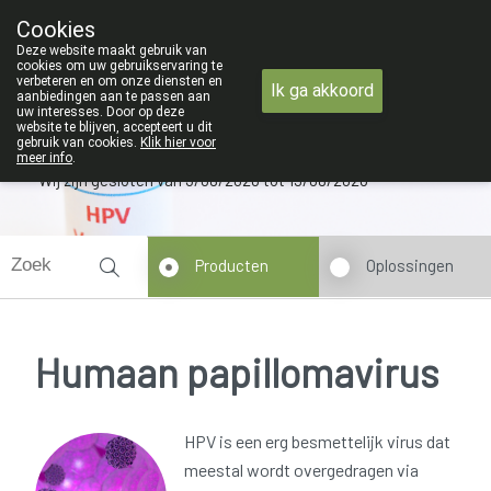
ZOMERVAKANTIE : Van maandag 3 A
Cookies
Apotheek Verbeke - Van Thorre
Deze website maakt gebruik van
09 228 32 36
cookies om uw gebruikservaring te
verbeteren en om onze diensten en
Ik ga akkoord
aanbiedingen aan te passen aan
uw interesses. Door op deze
website te blijven, accepteert u dit
gebruik van cookies.
Klik hier voor
meer info
.
Wij zijn gesloten van 3/08/2026 tot 19/08/2026
Producten
Oplossingen
Humaan papillomavirus
HPV is een erg besmettelijk virus dat
meestal wordt overgedragen via