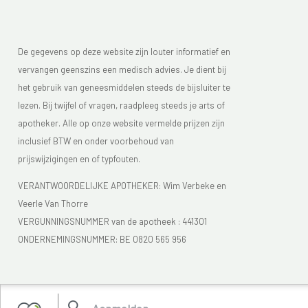
De gegevens op deze website zijn louter informatief en
vervangen geenszins een medisch advies. Je dient bij
het gebruik van geneesmiddelen steeds de bijsluiter te
lezen. Bij twijfel of vragen, raadpleeg steeds je arts of
apotheker. Alle op onze website vermelde prijzen zijn
inclusief BTW en onder voorbehoud van
prijswijzigingen en of typfouten.
VERANTWOORDELIJKE APOTHEKER: Wim Verbeke en
Veerle Van Thorre
VERGUNNINGSNUMMER van de apotheek :
441301
ONDERNEMINGSNUMMER:
BE 0820 565 956
Je vindt Apotheek Verbeke - Van Thorre in de FAGG lijst