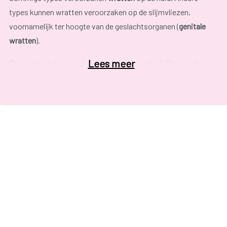
types kunnen wratten veroorzaken op de slijmvliezen,
voornamelijk ter hoogte van de geslachtsorganen (
genitale
wratten
).
Lees meer
De meeste types van het virus zijn niet schadelijk voor de
gezondheid.
Besmetting met bepaalde ‘
hoog risico-typen
’ kan echter op
lange termijn leiden tot kanker. Zo kunnen bijvoorbeeld de
HPV types 16 en 18
baarmoederhalskanker
veroorzaken. Het
virus nestelt zich dan in het slijmvlies van de baarmoederhals
en verstoort er de celgroei. Hierdoor kunnen er afwijkende
cellen ontstaan die in sommige gevallen aanleiding kunnen
geven tot baarmoederhalskanker.
Ons advies: