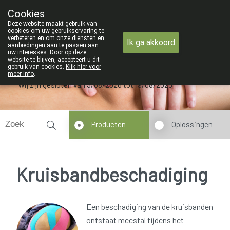
ZOMERVAKANTIE : Van maandag 3 AUGUSTUS to
Cookies
Apotheek Verbeke - Van Thorre
Deze website maakt gebruik van
09 228 32 36
cookies om uw gebruikservaring te
verbeteren en om onze diensten en
Ik ga akkoord
aanbiedingen aan te passen aan
uw interesses. Door op deze
website te blijven, accepteert u dit
gebruik van cookies.
Klik hier voor
meer info
.
Wij zijn gesloten van 3/08/2026 tot 19/08/2026
Producten
Oplossingen
Kruisbandbeschadiging
Een beschadiging van de kruisbanden
ontstaat meestal tijdens het