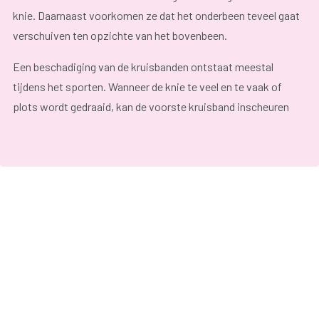
knie. Daarnaast voorkomen ze dat het onderbeen teveel gaat
verschuiven ten opzichte van het bovenbeen.
Een beschadiging van de kruisbanden ontstaat meestal
tijdens het sporten. Wanneer de knie te veel en te vaak of
plots wordt gedraaid, kan de voorste kruisband inscheuren
of helemaal doorscheuren. Typische sporten waarbij
kruisbandbeschadiging optreedt zijn voetbal en skiën.
Wanneer er erg veel kracht komt op de knie, kan ook de
achterste kruisband scheuren. Dit komt eerder uitzonderlijk
voor, bijvoorbeeld als gevolg van een verkeersongeluk.
In het begin is rust aangewezen. Vervolgens is het belangrijk
om te bewegen om de kracht in de spieren te verbeteren en
de instabiliteit van de knie te verminderen. Vaak is
begeleiding door een kinesist aangewezen. Wanneer het
probleem van instabiliteit blijft aanhouden, kan een operatie