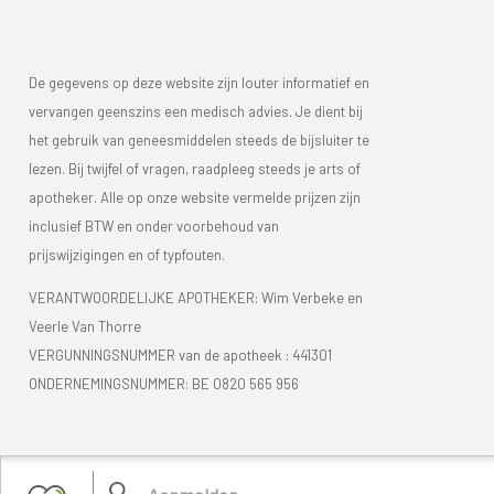
De gegevens op deze website zijn louter informatief en
vervangen geenszins een medisch advies. Je dient bij
het gebruik van geneesmiddelen steeds de bijsluiter te
lezen. Bij twijfel of vragen, raadpleeg steeds je arts of
apotheker. Alle op onze website vermelde prijzen zijn
inclusief BTW en onder voorbehoud van
prijswijzigingen en of typfouten.
VERANTWOORDELIJKE APOTHEKER: Wim Verbeke en
Veerle Van Thorre
VERGUNNINGSNUMMER van de apotheek :
441301
ONDERNEMINGSNUMMER:
BE 0820 565 956
Je vindt Apotheek Verbeke - Van Thorre in de FAGG lijst