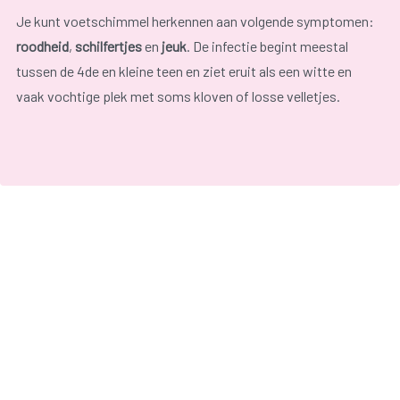
Je kunt voetschimmel herkennen aan volgende symptomen:
roodheid
,
schilfertjes
en
jeuk
. De infectie begint meestal
tussen de 4de en kleine teen en ziet eruit als een witte en
vaak vochtige plek met soms kloven of losse velletjes.
De onaangename geur van de voeten heeft niets te maken
met de voetschimmel, maar is afkomstig van
bacteriën
.
Hoe kom ik eraan?
De huid heeft een beschermlaagje tegen schimmels, maar als
dit laagje door water of zweet zacht is geworden kunnen de
schimmels de huid binnendringen.
Personen met een lage weerstand hebben ook meer kans om
een schimmelinfectie op te lopen. Schimmels verspreiden
zich door het vormen van sporen en komen vooral voor op
vochtige plaatsen zoals zwembaden, sportzalen en andere