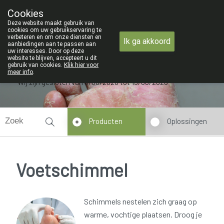
ZOMERVAKANTIE : Van maandag 3 A
Cookies
Apotheek Verbeke - Van Thorre
Deze website maakt gebruik van
09 228 32 36
cookies om uw gebruikservaring te
verbeteren en om onze diensten en
Ik ga akkoord
aanbiedingen aan te passen aan
uw interesses. Door op deze
website te blijven, accepteert u dit
gebruik van cookies.
Klik hier voor
meer info
.
Wij zijn gesloten van 3/08/2026 tot 19/08/2026
Producten
Oplossingen
Voetschimmel
Schimmels nestelen zich graag op
warme, vochtige plaatsen. Droog je