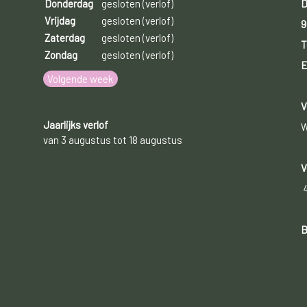
D
Donderdag
gesloten (verlof)
Vrijdag
gesloten (verlof)
9
Zaterdag
gesloten (verlof)
T
Zondag
gesloten (verlof)
E
Volgende week
V
Jaarlijks verlof
W
van 3 augustus tot 18 augustus
V
B