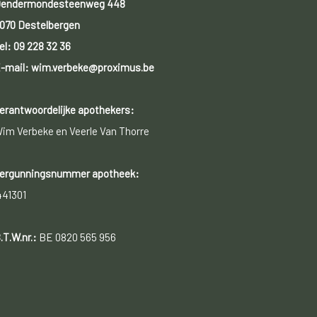
endermondesteenweg 448
070 Destelbergen
el:
09 228 32 36
-mail: wim.verbeke@proximus.be
erantwoordelijke apothekers:
im Verbeke en Veerle Van Thorre
ergunningsnummer apotheek:
441301
.T.W.nr.:
BE 0820 565 956