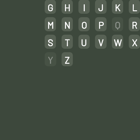
G
H
I
J
K
L
M
N
O
P
Q
R
S
T
U
V
W
X
Y
Z