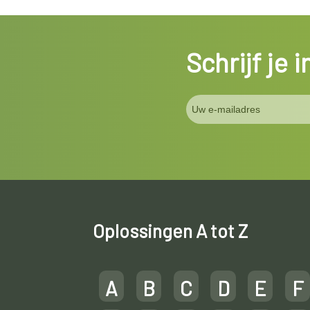
Schrijf je 
Oplossingen A tot Z
A
B
C
D
E
F