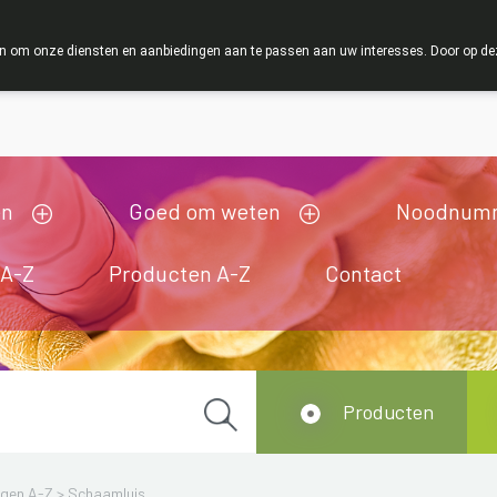
ZOMERVAKANTIE : Va
 om onze diensten en aanbiedingen aan te passen aan uw interesses. Door op deze w
ij zijn gesloten van 3/08/2026 tot 19/08/2026
en
Goed om weten
Noodnum
 A-Z
Producten A-Z
Contact
Producten
ngen A-Z
>
Schaamluis