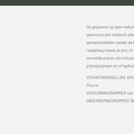
De gegevens op deze website
geenszins een medisch advie
geneesmiddelen steeds de bijs
raadpleeg steeds je arts of
vermelde prijzen zijn inclu
prijswijzigingen en of typfou
VERANTWOORDELIJKE APOTH
Thorre
VERGUNNINGSNUMMER van d
ONDERNEMINGSNUMMER:
B