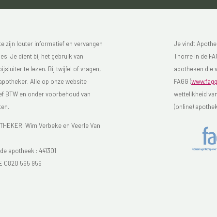
 zijn louter informatief en vervangen
Je vindt Apothe
s. Je dient bij het gebruik van
Thorre in de FAG
luiter te lezen. Bij twijfel of vragen,
apotheken die v
 apotheker. Alle op onze website
FAGG (
www.fagg
sief BTW en onder voorbehoud van
wettelikheid va
ten.
(online) apothe
EKER: Wim Verbeke en Veerle Van
e apotheek :
441301
E 0820 565 956