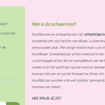
Wat is de schaamluis?
doen?
r voor me
Hoofdluizen en schaamluizen zijn
witachtige in
schaamluizen zijn familie van elkaar. Luizen kr
r de
veroorzaakt jeuk. Met enige moeite kunt u ze vi
hoofdhaar. Schaamluizen zitten meestal in het
Luizen leggen eitjes die ze vastplakken aan de h
voelen zich het prettigst op een warme, behaar
hoeven niet per se op het lichaam te zitten om l
Hoofdluizen worden ook wel 'pietjes' genoemd. 
noemen we 'neten'.
HOE KRIJG JE ZE?