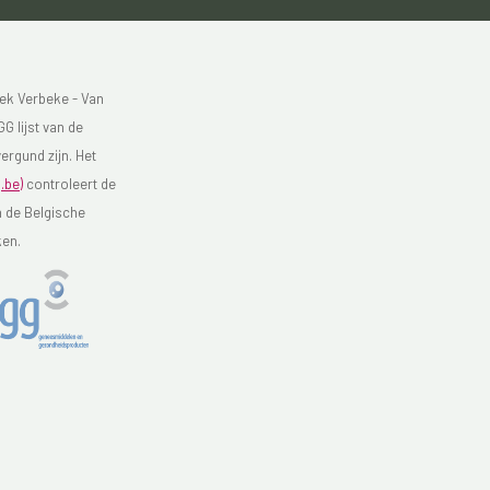
ek Verbeke - Van
G lijst van de
ergund zijn. Het
.be)
controleert de
n de Belgische
ken.