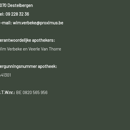
070 Destelbergen
el:
09 228 32 36
-mail: wim.verbeke@proximus.be
erantwoordelijke apothekers:
im Verbeke en Veerle Van Thorre
ergunningsnummer apotheek:
441301
.T.W.nr.:
BE 0820 565 956