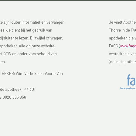
 zijn louter informatief en vervangen
Je vindt Apothe
s. Je dient bij het gebruik van
Thorre in de FAG
luiter te lezen. Bij twijfel of vragen,
apotheken die v
 apotheker. Alle op onze website
FAGG (
www.fagg
sief BTW en onder voorbehoud van
wettelikheid va
ten.
(online) apothe
EKER: Wim Verbeke en Veerle Van
e apotheek :
441301
E 0820 565 956