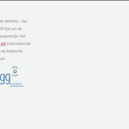
ek Verbeke - Van
G lijst van de
ergund zijn. Het
.be)
controleert de
n de Belgische
ken.