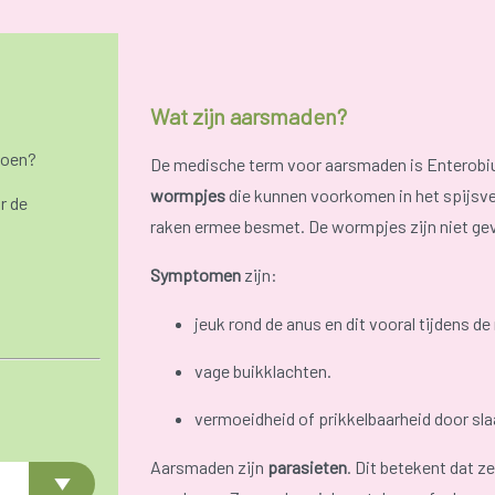
Wat zijn aarsmaden?
doen?
De medische term voor aarsmaden is Enterobiu
wormpjes
die kunnen voorkomen in het spijsver
r de
raken ermee besmet. De wormpjes zijn niet geva
Symptomen
zijn:
jeuk rond de anus en dit vooral tijdens de
vage buikklachten.
vermoeidheid of prikkelbaarheid door sl
Aarsmaden zijn
parasieten
. Dit betekent dat 