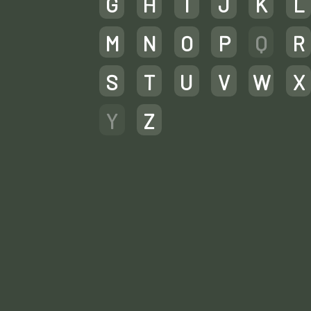
G
H
I
J
K
L
M
N
O
P
Q
R
S
T
U
V
W
X
Y
Z