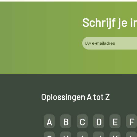
Schrijf je 
Oplossingen A tot Z
A
B
C
D
E
F