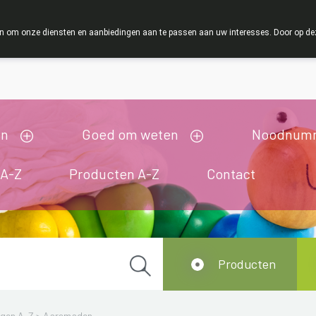
ZOMERVAKANTIE : Van maandag 3 AUGUSTUS tot en met
 om onze diensten en aanbiedingen aan te passen aan uw interesses. Door op deze w
ij zijn gesloten van 3/08/2026 tot 19/08/2026
en
Goed om weten
Noodnum
 A-Z
Producten A-Z
Contact
Producten
ngen A-Z
>
Aarsmaden