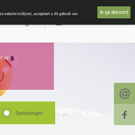
 woensdag 19 AUGUSTUS
Ik ga akkoord
ebsite te blijven, accepteert u dit gebruik van
Aanmelden
mers
Oplossingen