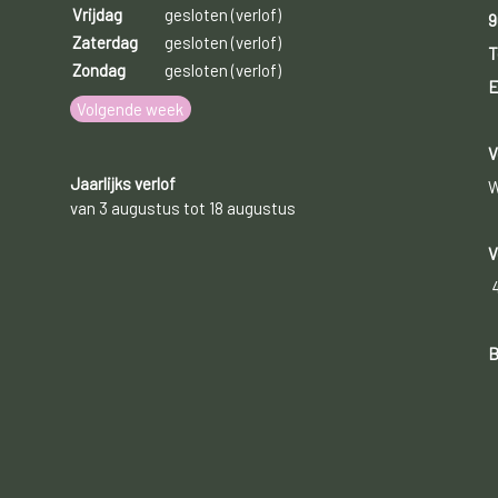
Vrijdag
gesloten (verlof)
9
Zaterdag
gesloten (verlof)
T
Zondag
gesloten (verlof)
E
Volgende week
V
Jaarlijks verlof
W
van 3 augustus tot 18 augustus
V
B