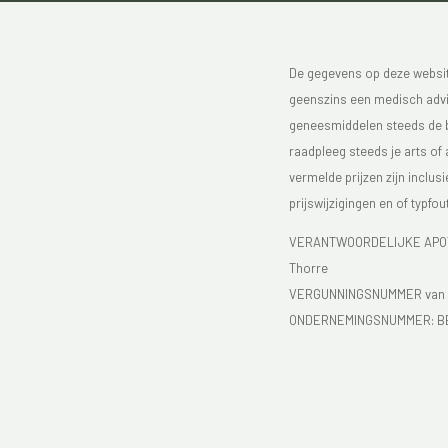
De gegevens op deze website
geenszins een medisch advie
geneesmiddelen steeds de bijs
raadpleeg steeds je arts of
vermelde prijzen zijn inclu
prijswijzigingen en of typfou
VERANTWOORDELIJKE APOTH
Thorre
VERGUNNINGSNUMMER van d
ONDERNEMINGSNUMMER:
B