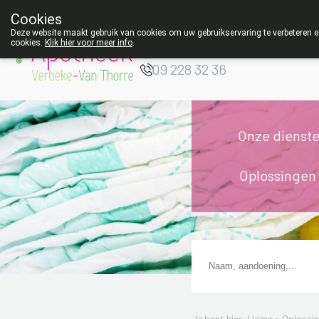
Cookies
Apotheek Verbeke
Deze website maakt gebruik van cookies om uw gebruikservaring te verbeteren en
- Van Thorre
cookies.
Klik hier voor meer info
.
W
09 228 32 36
Onze dienst
Oplossingen
Je bent hier: Home >
Oplossi