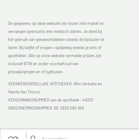
De gegevens op deze website zijn louter informatief en
vervangen geenszins een medisch advies. Je dient bij
het gebruik van geneesmiddelen steeds de bijsluiter te
lezen. Bij twijfel of vragen, raadpleeg steeds je arts of
apotheker. Alle op onze website vermelde prijzen zijn
inclusief BTW en onder voorbehoud van
prijswijzigingen en of typfouten.
VERANTWOORDELIJKE APOTHEKER: Wim Verbeke en
Veerle Van Thorre
VERGUNNINGSNUMMER van de apotheek :
441301
ONDERNEMINGSNUMMER:
BE 0820 565 956
Je vindt Apotheek Verbeke - Van Thorre in de FAGG lijst