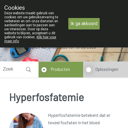
ZOMERVAKANTIE : Van maandag 3 AU
Cookies
Apotheek Verbeke - Van Thorre
Deze website maakt gebruik van
09 228 32 36
cookies om uw gebruikservaring te
verbeteren en om onze diensten en
Ik ga akkoord
aanbiedingen aan te passen aan
uw interesses. Door op deze
website te blijven, accepteert u dit
gebruik van cookies.
Klik hier voor
meer info
.
Wij zijn gesloten van 3/08/2026 tot 19/08/2026
Producten
Oplossingen
Hyperfosfatemie
Hyperfosfatemie betekent dat er
teveel fosfaten in het bloed