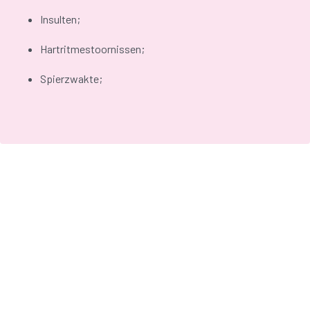
Insulten;
Hartritmestoornissen;
Spierzwakte;
Spierkramp;
Hyperreflexie;
Tetanie;
Misselijkheid;
Overgeven;
Verminderde visus;
Nierfalen.