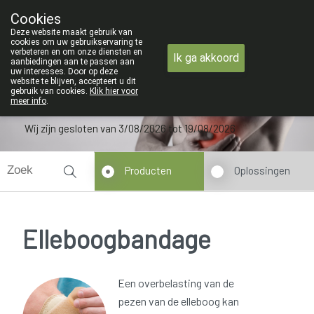
ZOMERVAKANTIE : Van maandag 3 AUG
Cookies
Apotheek Verbeke - Van Thorre
Deze website maakt gebruik van
09 228 32 36
cookies om uw gebruikservaring te
verbeteren en om onze diensten en
Ik ga akkoord
aanbiedingen aan te passen aan
uw interesses. Door op deze
website te blijven, accepteert u dit
gebruik van cookies.
Klik hier voor
meer info
.
Wij zijn gesloten van 3/08/2026 tot 19/08/2026
Producten
Oplossingen
Elleboogbandage
Een overbelasting van de
pezen van de elleboog kan