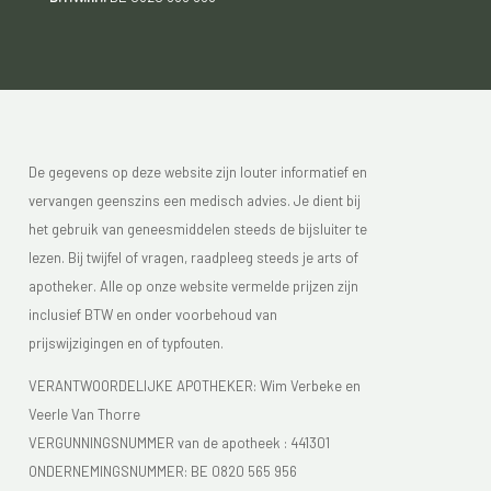
De gegevens op deze website zijn louter informatief en
vervangen geenszins een medisch advies. Je dient bij
het gebruik van geneesmiddelen steeds de bijsluiter te
lezen. Bij twijfel of vragen, raadpleeg steeds je arts of
apotheker. Alle op onze website vermelde prijzen zijn
inclusief BTW en onder voorbehoud van
prijswijzigingen en of typfouten.
VERANTWOORDELIJKE APOTHEKER: Wim Verbeke en
Veerle Van Thorre
VERGUNNINGSNUMMER van de apotheek :
441301
ONDERNEMINGSNUMMER:
BE 0820 565 956