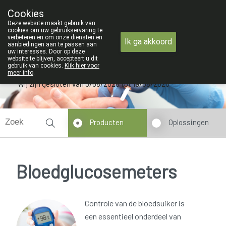
ZOMERVAKANTIE : Van maandag 3 AU
Cookies
Apotheek Verbeke - Van Thorre
Deze website maakt gebruik van
09 228 32 36
cookies om uw gebruikservaring te
verbeteren en om onze diensten en
Ik ga akkoord
aanbiedingen aan te passen aan
uw interesses. Door op deze
website te blijven, accepteert u dit
gebruik van cookies.
Klik hier voor
meer info
.
Wij zijn gesloten van 3/08/2026 tot 19/08/2026
Producten
Oplossingen
Bloedglucosemeters
Controle van de bloedsuiker is
een essentieel onderdeel van