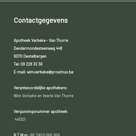
Contactgegevens
Apotheek Verbeke - Van Thorre
Dendermondesteenweg 448
9070 Destelbergen
Tel:
09 228 32 36
E-mail: wim.verbeke@proximus.be
Verantwoordelijke apothekers:
Wim Verbeke en Veerle Van Thorre
Vergunningsnummer apotheek:
441301
B.T.W.nr.:
BE 0820 565 956