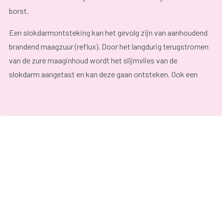
borst.
Een slokdarmontsteking kan het gevolg zijn van aanhoudend
brandend maagzuur (reflux). Door het langdurig terugstromen
van de zure maaginhoud wordt het slijmvlies van de
slokdarm aangetast en kan deze gaan ontsteken. Ook een
infectie met de schimmel
Candida albicans
kan een
slokdarmontsteking veroorzaken.