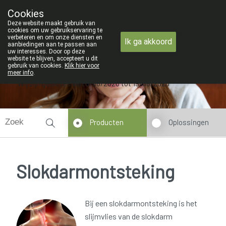
ZOMERVAKANTIE : Van maandag 3 A
Cookies
Apotheek Verbeke - Van Thorre
Deze website maakt gebruik van
09 228 32 36
cookies om uw gebruikservaring te
verbeteren en om onze diensten en
Ik ga akkoord
aanbiedingen aan te passen aan
uw interesses. Door op deze
website te blijven, accepteert u dit
gebruik van cookies.
Klik hier voor
meer info
.
Wij zijn gesloten van 3/08/2026 tot 19/08/2026
Producten
Oplossingen
Slokdarmontsteking
Bij een slokdarmontsteking is het
slijmvlies van de slokdarm