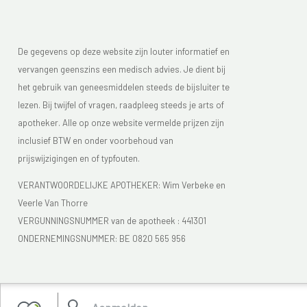
De gegevens op deze website zijn louter informatief en
vervangen geenszins een medisch advies. Je dient bij
het gebruik van geneesmiddelen steeds de bijsluiter te
lezen. Bij twijfel of vragen, raadpleeg steeds je arts of
apotheker. Alle op onze website vermelde prijzen zijn
inclusief BTW en onder voorbehoud van
prijswijzigingen en of typfouten.
VERANTWOORDELIJKE APOTHEKER: Wim Verbeke en
Veerle Van Thorre
VERGUNNINGSNUMMER van de apotheek :
441301
ONDERNEMINGSNUMMER:
BE 0820 565 956
Je vindt Apotheek Verbeke - Van Thorre in de FAGG lijst