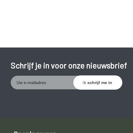
misselijkheid, zweten, braken;
angst, bang om dood te gaan;
kortademigheid;
rusteloosheid.
Een hartinfarct kan zich ook voordoen zonder dat er
klachten optreden. Er wordt dan gesproken van een ‘stil
Schrijf je in voor onze nieuwsbrief
infarct’.
Een hartinfarct is één van de belangrijkste doodsoorzaken in
de Westerse wereld. Ongeveer 25 procent van de patiënten
overlijdt voordat ze in het ziekenhuis worden opgenomen.
Ongeveer 15 procent van de patiënten overlijdt na opname
door complicaties. De meeste mensen overleven een
hartinfarct maar het hart zal steeds beschadigd zijn. De
schade is ondermeer afhankelijk van de plaats van de