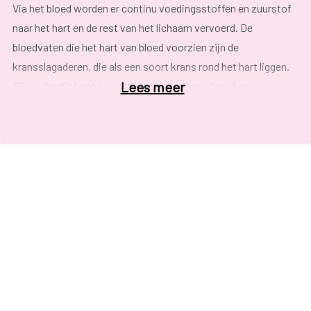
Via het bloed worden er continu voedingsstoffen en zuurstof
naar het hart en de rest van het lichaam vervoerd. De
bloedvaten die het hart van bloed voorzien zijn de
kransslagaderen, die als een soort krans rond het hart liggen.
Lees meer
Bij een hartinfarct is een deel van de kransslagaderen
verstopt. Het hart krijgt te weinig zuurstof, met
beschadiging tot gevolg. Het deel van het hart dat
beschadigd is, pompt geen bloed meer door het lichaam.
Wanneer bepaalde lichaamsdelen onvoldoende bloed, en dus
zuurstof en voedingstoffen, krijgen ontstaan er klachten.
Volgende klachten
kunnen
geleidelijk
opkomen of
plotseling
ontstaan.
drukkende pijn op de borst, die kan uitstralen naar de
keel, kaak schouder, arm of rug;