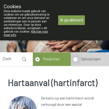
ZOMERVAKANTIE : Van maandag 3
Cookies
Apotheek Verbeke - Van Thorre
Deze website maakt gebruik van
09 228 32 36
cookies om uw gebruikservaring te
verbeteren en om onze diensten en
Ik ga akkoord
aanbiedingen aan te passen aan
uw interesses. Door op deze
website te blijven, accepteert u dit
gebruik van cookies.
Klik hier voor
meer info
.
Wij zijn gesloten van 3/08/2026 tot 19/08/2026
Producten
Oplossingen
Hartaanval (hartinfarct)
De kans op een hartinfarct wordt
verhoogd door een aantal