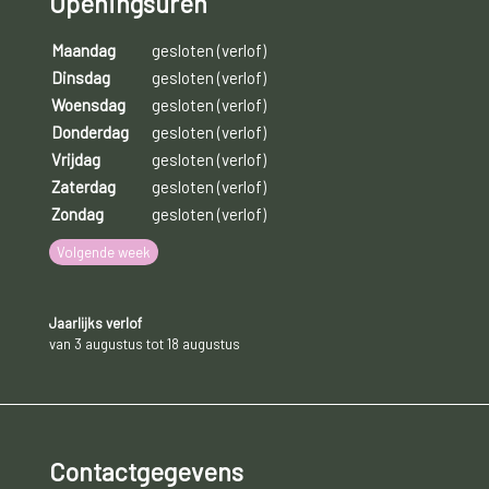
Openingsuren
verstopping in de kransslagaderen, de snelheid waarmee je
Maandag
gesloten (verlof)
hulp krijgt en de conditie van je hart en je lichaam.
Dinsdag
gesloten (verlof)
Woensdag
gesloten (verlof)
Donderdag
gesloten (verlof)
Vrijdag
gesloten (verlof)
Zaterdag
gesloten (verlof)
Zondag
gesloten (verlof)
Volgende week
Jaarlijks verlof
van 3 augustus tot 18 augustus
Contactgegevens