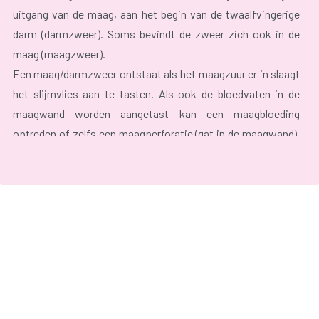
uitgang van de maag, aan het begin van de twaalfvingerige
darm (darmzweer). Soms bevindt de zweer zich ook in de
maag (maagzweer).
Een maag/darmzweer ontstaat als het maagzuur er in slaagt
het slijmvlies aan te tasten. Als ook de bloedvaten in de
maagwand worden aangetast kan een maagbloeding
optreden of zelfs een maagperforatie (gat in de maagwand).
Als door dat gat maagzuur in de buikwand terecht komt, kan
dit voor veel pijn zorgen.