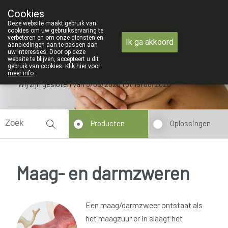
Van maandag 3 AUGUSTUS tot en met woensdag 19 AUGUSTUS
Cookies
Apotheek Verbeke - Van Thorre
Deze website maakt gebruik van
09 228 32 36
cookies om uw gebruikservaring te
verbeteren en om onze diensten en
Ik ga akkoord
aanbiedingen aan te passen aan
uw interesses. Door op deze
website te blijven, accepteert u dit
gebruik van cookies.
Klik hier voor
meer info
.
Wij zijn gesloten van 3/08/2026 tot 19/08/2026
Producten
Oplossingen
Maag- en darmzweren
Een maag/darmzweer ontstaat als
het maagzuur er in slaagt het