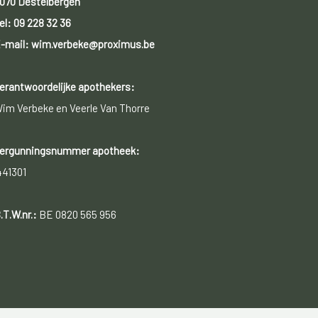
070 Destelbergen
el:
09 228 32 36
-mail: wim.verbeke@proximus.be
erantwoordelijke apothekers:
im Verbeke en Veerle Van Thorre
ergunningsnummer apotheek:
441301
.T.W.nr.:
BE 0820 565 956