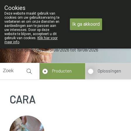
ZOMERVAKANTIE : Van maandag 3 AU
Cookies
Apotheek Verbeke - Van Thorre
Deze website maakt gebruik van
09 228 32 36
cookies om uw gebruikservaring te
verbeteren en om onze diensten en
Ik ga akkoord
aanbiedingen aan te passen aan
uw interesses. Door op deze
website te blijven, accepteert u dit
gebruik van cookies.
Klik hier voor
meer info
.
Wij zijn gesloten van 3/08/2026 tot 19/08/2026
Producten
Oplossingen
CARA