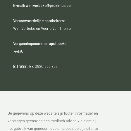
E-mail: wim.verbeke@proximus.be
Verantwoordelijke apothekers:
Wim Verbeke en Veerle Van Thorre
Vergunningsnummer apotheek:
441301
B.T.W.nr.:
BE 0820 565 956
De gegevens op deze website zijn louter informatief en
vervangen geenszins een medisch advies. Je dient bij
het gebruik van geneesmiddelen steeds de bijsluiter te